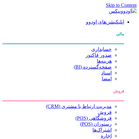
Skip to Content
اپلیکیشن‌های اودوو
مالی
حسابداری
صدور فاکتور
هزینه‌ها
صفحه‌گسترده (BI)
اسناد
امضا
فروش
مدیریت ارتباط با مشتری (CRM)
فروش
فروشگاهی (POS)
رستوران (POS)
اشتراک‌ها
اجاره