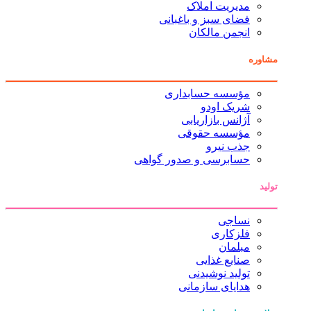
مدیریت املاک
فضای سبز و باغبانی
انجمن مالکان
مشاوره
مؤسسه حسابداری
شریک اودو
آژانس بازاریابی
مؤسسه حقوقی
جذب نیرو
حسابرسی و صدور گواهی
تولید
نساجی
فلزکاری
مبلمان
صنایع غذایی
تولید نوشیدنی
هدایای سازمانی