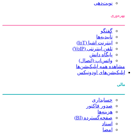
نوبت‌دهی
بهره‌وری
گفتگو
تأییدیه‌ها
اینترنت اشیا (IoT)
تلفن اینترنتی (VoIP)
پایگاه دانش
واتس‌اپ (اتصال)
مشاهده همه اپلیکیشن‌ها
اپلیکیشن‌های اودونیکس
مالی
حسابداری
صدور فاکتور
هزینه‌ها
صفحه‌گسترده (BI)
اسناد
امضا