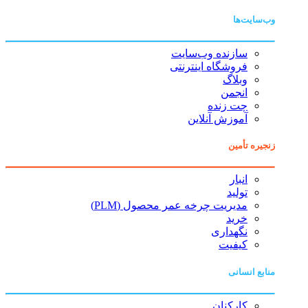
وب‌سایت‌ها
سازنده وب‌سایت
فروشگاه اینترنتی
وبلاگ
انجمن
چت زنده
آموزش آنلاین
زنجیره تأمین
انبار
تولید
مدیریت چرخه عمر محصول (PLM)
خرید
نگهداری
کیفیت
منابع انسانی
کارکنان