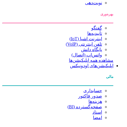
نوبت‌دهی
بهره‌وری
گفتگو
تأییدیه‌ها
اینترنت اشیا (IoT)
تلفن اینترنتی (VoIP)
پایگاه دانش
واتس‌اپ (اتصال)
مشاهده همه اپلیکیشن‌ها
اپلیکیشن‌های اودونیکس
مالی
حسابداری
صدور فاکتور
هزینه‌ها
صفحه‌گسترده (BI)
اسناد
امضا