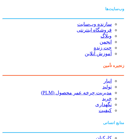
وب‌سایت‌ها
سازنده وب‌سایت
فروشگاه اینترنتی
وبلاگ
انجمن
چت زنده
آموزش آنلاین
زنجیره تأمین
انبار
تولید
مدیریت چرخه عمر محصول (PLM)
خرید
نگهداری
کیفیت
منابع انسانی
کارکنان