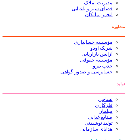
مدیریت املاک
فضای سبز و باغبانی
انجمن مالکان
مشاوره
مؤسسه حسابداری
شریک اودو
آژانس بازاریابی
مؤسسه حقوقی
جذب نیرو
حسابرسی و صدور گواهی
تولید
نساجی
فلزکاری
مبلمان
صنایع غذایی
تولید نوشیدنی
هدایای سازمانی