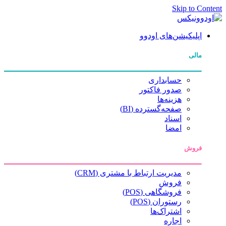
Skip to Content
اپلیکیشن‌های اودوو
مالی
حسابداری
صدور فاکتور
هزینه‌ها
صفحه‌گسترده (BI)
اسناد
امضا
فروش
مدیریت ارتباط با مشتری (CRM)
فروش
فروشگاهی (POS)
رستوران (POS)
اشتراک‌ها
اجاره