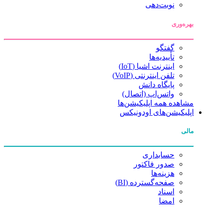
نوبت‌دهی
بهره‌وری
گفتگو
تأییدیه‌ها
اینترنت اشیا (IoT)
تلفن اینترنتی (VoIP)
پایگاه دانش
واتس‌اپ (اتصال)
مشاهده همه اپلیکیشن‌ها
اپلیکیشن‌های اودونیکس
مالی
حسابداری
صدور فاکتور
هزینه‌ها
صفحه‌گسترده (BI)
اسناد
امضا