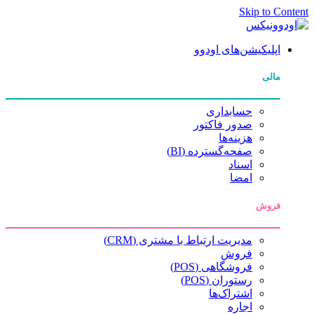
Skip to Content
اپلیکیشن‌های اودوو
مالی
حسابداری
صدور فاکتور
هزینه‌ها
صفحه‌گسترده (BI)
اسناد
امضا
فروش
مدیریت ارتباط با مشتری (CRM)
فروش
فروشگاهی (POS)
رستوران (POS)
اشتراک‌ها
اجاره