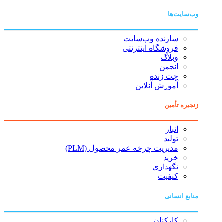
وب‌سایت‌ها
سازنده وب‌سایت
فروشگاه اینترنتی
وبلاگ
انجمن
چت زنده
آموزش آنلاین
زنجیره تأمین
انبار
تولید
مدیریت چرخه عمر محصول (PLM)
خرید
نگهداری
کیفیت
منابع انسانی
کارکنان