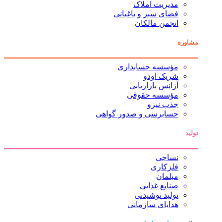
مدیریت املاک
فضای سبز و باغبانی
انجمن مالکان
مشاوره
مؤسسه حسابداری
شریک اودو
آژانس بازاریابی
مؤسسه حقوقی
جذب نیرو
حسابرسی و صدور گواهی
تولید
نساجی
فلزکاری
مبلمان
صنایع غذایی
تولید نوشیدنی
هدایای سازمانی