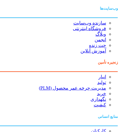
وب‌سایت‌ها
سازنده وب‌سایت
فروشگاه اینترنتی
وبلاگ
انجمن
چت زنده
آموزش آنلاین
زنجیره تأمین
انبار
تولید
مدیریت چرخه عمر محصول (PLM)
خرید
نگهداری
کیفیت
منابع انسانی
کارکنان