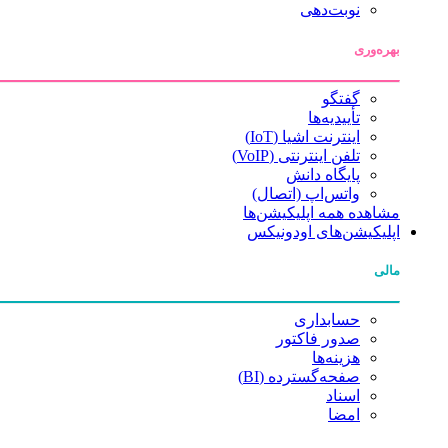
نوبت‌دهی
بهره‌وری
گفتگو
تأییدیه‌ها
اینترنت اشیا (IoT)
تلفن اینترنتی (VoIP)
پایگاه دانش
واتس‌اپ (اتصال)
مشاهده همه اپلیکیشن‌ها
اپلیکیشن‌های اودونیکس
مالی
حسابداری
صدور فاکتور
هزینه‌ها
صفحه‌گسترده (BI)
اسناد
امضا