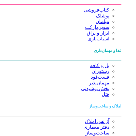
کتاب‌فروشی
پوشاک
مبلمان
سوپرمارکت
ابزار و یراق
اسباب‌بازی
غذا و مهمان‌داری
بار و کافه
رستوران
فست‌فود
مهمان‌پذیر
پخش نوشیدنی
هتل
املاک و ساخت‌وساز
آژانس املاک
دفتر معماری
ساخت‌وساز