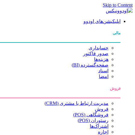
Skip to Content
اپلیکیشن‌های اودوو
مالی
حسابداری
صدور فاکتور
هزینه‌ها
صفحه‌گسترده (BI)
اسناد
امضا
فروش
مدیریت ارتباط با مشتری (CRM)
فروش
فروشگاهی (POS)
رستوران (POS)
اشتراک‌ها
اجاره