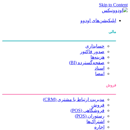
Skip to Content
اپلیکیشن‌های اودوو
مالی
حسابداری
صدور فاکتور
هزینه‌ها
صفحه‌گسترده (BI)
اسناد
امضا
فروش
مدیریت ارتباط با مشتری (CRM)
فروش
فروشگاهی (POS)
رستوران (POS)
اشتراک‌ها
اجاره