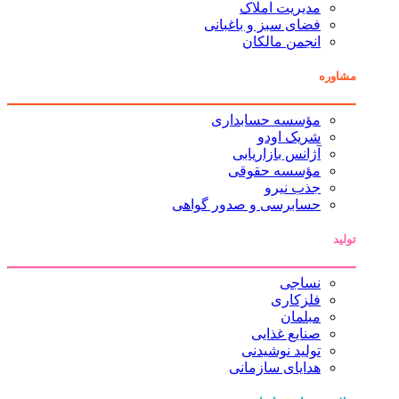
مدیریت املاک
فضای سبز و باغبانی
انجمن مالکان
مشاوره
مؤسسه حسابداری
شریک اودو
آژانس بازاریابی
مؤسسه حقوقی
جذب نیرو
حسابرسی و صدور گواهی
تولید
نساجی
فلزکاری
مبلمان
صنایع غذایی
تولید نوشیدنی
هدایای سازمانی