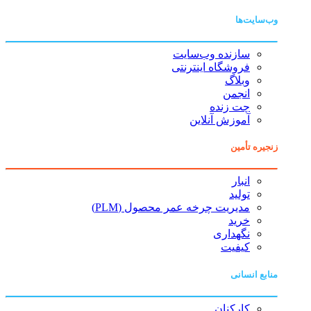
وب‌سایت‌ها
سازنده وب‌سایت
فروشگاه اینترنتی
وبلاگ
انجمن
چت زنده
آموزش آنلاین
زنجیره تأمین
انبار
تولید
مدیریت چرخه عمر محصول (PLM)
خرید
نگهداری
کیفیت
منابع انسانی
کارکنان