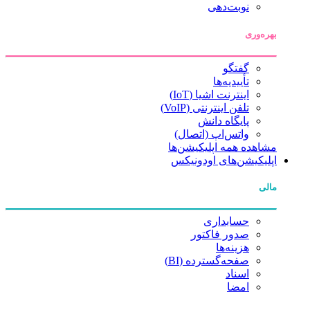
نوبت‌دهی
بهره‌وری
گفتگو
تأییدیه‌ها
اینترنت اشیا (IoT)
تلفن اینترنتی (VoIP)
پایگاه دانش
واتس‌اپ (اتصال)
مشاهده همه اپلیکیشن‌ها
اپلیکیشن‌های اودونیکس
مالی
حسابداری
صدور فاکتور
هزینه‌ها
صفحه‌گسترده (BI)
اسناد
امضا