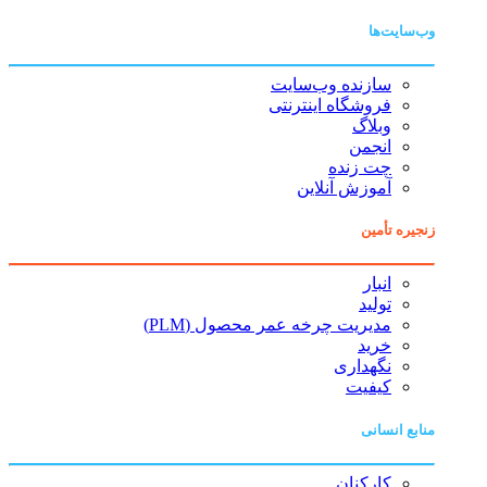
وب‌سایت‌ها
سازنده وب‌سایت
فروشگاه اینترنتی
وبلاگ
انجمن
چت زنده
آموزش آنلاین
زنجیره تأمین
انبار
تولید
مدیریت چرخه عمر محصول (PLM)
خرید
نگهداری
کیفیت
منابع انسانی
کارکنان