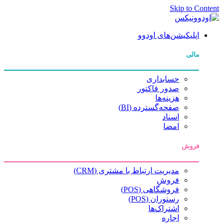
Skip to Content
اپلیکیشن‌های اودوو
مالی
حسابداری
صدور فاکتور
هزینه‌ها
صفحه‌گسترده (BI)
اسناد
امضا
فروش
مدیریت ارتباط با مشتری (CRM)
فروش
فروشگاهی (POS)
رستوران (POS)
اشتراک‌ها
اجاره