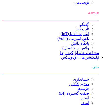
نوبت‌دهی
بهره‌وری
گفتگو
تأییدیه‌ها
اینترنت اشیا (IoT)
تلفن اینترنتی (VoIP)
پایگاه دانش
واتس‌اپ (اتصال)
مشاهده همه اپلیکیشن‌ها
اپلیکیشن‌های اودونیکس
مالی
حسابداری
صدور فاکتور
هزینه‌ها
صفحه‌گسترده (BI)
اسناد
امضا