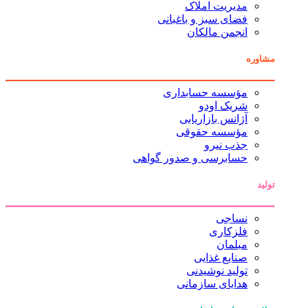
مدیریت املاک
فضای سبز و باغبانی
انجمن مالکان
مشاوره
مؤسسه حسابداری
شریک اودو
آژانس بازاریابی
مؤسسه حقوقی
جذب نیرو
حسابرسی و صدور گواهی
تولید
نساجی
فلزکاری
مبلمان
صنایع غذایی
تولید نوشیدنی
هدایای سازمانی