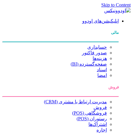
Skip to Content
اپلیکیشن‌های اودوو
مالی
حسابداری
صدور فاکتور
هزینه‌ها
صفحه‌گسترده (BI)
اسناد
امضا
فروش
مدیریت ارتباط با مشتری (CRM)
فروش
فروشگاهی (POS)
رستوران (POS)
اشتراک‌ها
اجاره