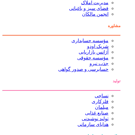
مدیریت املاک
فضای سبز و باغبانی
انجمن مالکان
مشاوره
مؤسسه حسابداری
شریک اودو
آژانس بازاریابی
مؤسسه حقوقی
جذب نیرو
حسابرسی و صدور گواهی
تولید
نساجی
فلزکاری
مبلمان
صنایع غذایی
تولید نوشیدنی
هدایای سازمانی