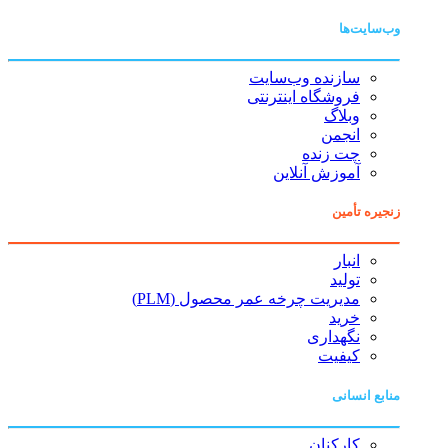
وب‌سایت‌ها
سازنده وب‌سایت
فروشگاه اینترنتی
وبلاگ
انجمن
چت زنده
آموزش آنلاین
زنجیره تأمین
انبار
تولید
مدیریت چرخه عمر محصول (PLM)
خرید
نگهداری
کیفیت
منابع انسانی
کارکنان