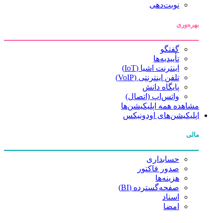
نوبت‌دهی
بهره‌وری
گفتگو
تأییدیه‌ها
اینترنت اشیا (IoT)
تلفن اینترنتی (VoIP)
پایگاه دانش
واتس‌اپ (اتصال)
مشاهده همه اپلیکیشن‌ها
اپلیکیشن‌های اودونیکس
مالی
حسابداری
صدور فاکتور
هزینه‌ها
صفحه‌گسترده (BI)
اسناد
امضا