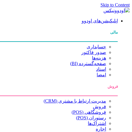
Skip to Content
اپلیکیشن‌های اودوو
مالی
حسابداری
صدور فاکتور
هزینه‌ها
صفحه‌گسترده (BI)
اسناد
امضا
فروش
مدیریت ارتباط با مشتری (CRM)
فروش
فروشگاهی (POS)
رستوران (POS)
اشتراک‌ها
اجاره