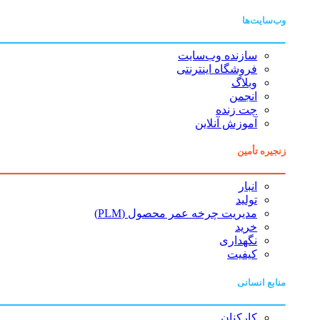
وب‌سایت‌ها
سازنده وب‌سایت
فروشگاه اینترنتی
وبلاگ
انجمن
چت زنده
آموزش آنلاین
زنجیره تأمین
انبار
تولید
مدیریت چرخه عمر محصول (PLM)
خرید
نگهداری
کیفیت
منابع انسانی
کارکنان