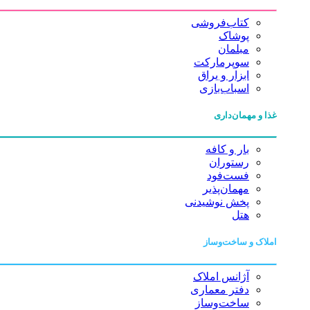
کتاب‌فروشی
پوشاک
مبلمان
سوپرمارکت
ابزار و یراق
اسباب‌بازی
غذا و مهمان‌داری
بار و کافه
رستوران
فست‌فود
مهمان‌پذیر
پخش نوشیدنی
هتل
املاک و ساخت‌وساز
آژانس املاک
دفتر معماری
ساخت‌وساز