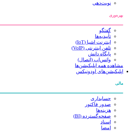
نوبت‌دهی
بهره‌وری
گفتگو
تأییدیه‌ها
اینترنت اشیا (IoT)
تلفن اینترنتی (VoIP)
پایگاه دانش
واتس‌اپ (اتصال)
مشاهده همه اپلیکیشن‌ها
اپلیکیشن‌های اودونیکس
مالی
حسابداری
صدور فاکتور
هزینه‌ها
صفحه‌گسترده (BI)
اسناد
امضا