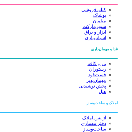
کتاب‌فروشی
پوشاک
مبلمان
سوپرمارکت
ابزار و یراق
اسباب‌بازی
غذا و مهمان‌داری
بار و کافه
رستوران
فست‌فود
مهمان‌پذیر
پخش نوشیدنی
هتل
املاک و ساخت‌وساز
آژانس املاک
دفتر معماری
ساخت‌وساز