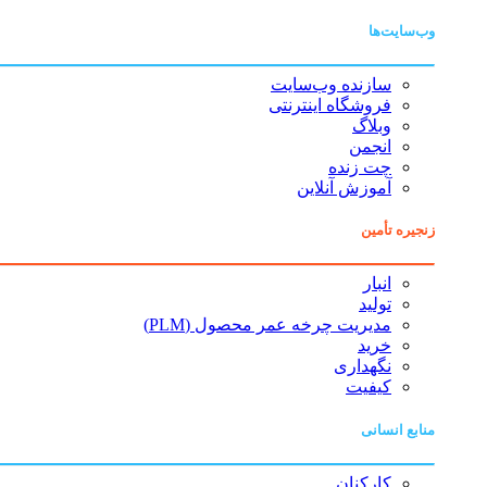
وب‌سایت‌ها
سازنده وب‌سایت
فروشگاه اینترنتی
وبلاگ
انجمن
چت زنده
آموزش آنلاین
زنجیره تأمین
انبار
تولید
مدیریت چرخه عمر محصول (PLM)
خرید
نگهداری
کیفیت
منابع انسانی
کارکنان