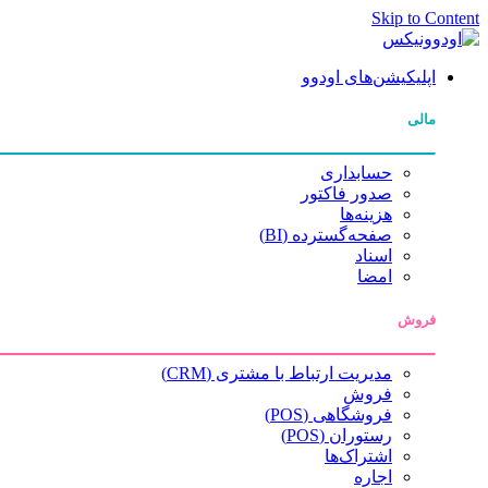
Skip to Content
اپلیکیشن‌های اودوو
مالی
حسابداری
صدور فاکتور
هزینه‌ها
صفحه‌گسترده (BI)
اسناد
امضا
فروش
مدیریت ارتباط با مشتری (CRM)
فروش
فروشگاهی (POS)
رستوران (POS)
اشتراک‌ها
اجاره