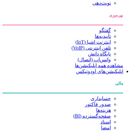
نوبت‌دهی
بهره‌وری
گفتگو
تأییدیه‌ها
اینترنت اشیا (IoT)
تلفن اینترنتی (VoIP)
پایگاه دانش
واتس‌اپ (اتصال)
مشاهده همه اپلیکیشن‌ها
اپلیکیشن‌های اودونیکس
مالی
حسابداری
صدور فاکتور
هزینه‌ها
صفحه‌گسترده (BI)
اسناد
امضا