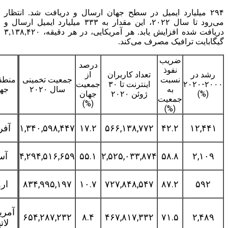
۲۹ میلیارد ایمیل در سطح جهان ارسال و دریافت شد. انتظار
می‌رود تا سال ۲۰۲۲، این مقدار به ۳۳۳ میلیارد ایمیل ارسال و
دریافت شده افزایش یابد. هر آمریکایی، در هر دقیقه، ۳,۱۳۸,۴۲۰
بایت ترافیک مصرف می‌کند.
ضریب
درصد
نفوذ
د در
تعداد کاربران
از
نسبت
جمعیت تخمینی
منطقه در
۲۰۰۰-۲۰۲۰
اینترنت تا ۳۰
جمعیت
به
سال ۲۰۲۰
جهان
(%)
ژوئن ۲۰۲۰
جهان
جمعیت
(%)
(%)
۱۲,۴
۴۲.۲
۵۶۶,۱۳۸,۷۷۲
۱۷.۲
۱,۳۴۰,۵۹۸,۴۴۷
آفریقا
۲,۱
۵۸.۸
۲,۵۲۵,۰۳۳,۸۷۴
۵۵.۱
۴,۲۹۴,۵۱۶,۶۵۹
آسیا
۵۹
۸۷.۲
۷۲۷,۸۴۸,۵۴۷
۱۰.۷
۸۳۴,۹۹۵,۱۹۷
اروپا
آمریکای
۶۵۴,۲۸۷,۲۳۲
۸.۴
۴۶۷,۸۱۷,۳۳۲
۷۱.۵
۲,۴
لاتین