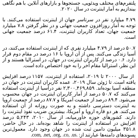
م‌های مختلف ویدئویی، جستجوها و بازارهای آنلاین. با هم نگاهی
یم به آمار اینترنت در سال ۲۰۲۰.
۴.۷۹ میلیارد نفر در سرتاسر جهان از اینترنت استفاده می‌کنند. با
توجه به آمار روزافزون جمعیت جهانی و در نظر گرفتن ۷.۸ میلیارد
جمعیت جهان، تعداد کاربران اینترنت، ۶۱.۴ درصد جمعیت جهانی
۵۰.۷ درصد از ۴.۷۹ میلیارد نفری که از اینترنت استفاده می‌کنند، در
آسیا زندگی می‌کنند. پس از آن اروپا با ۱۶ درصد در مقام دوم قرار
دارد. ۰.۶ درصد از کاربران اینترنت در جهان، در استرالیا هستند و از
ظر، استرالیا مقام آخر را به خود اختصاص داده است.
از سال ۲۰۰۰ تا ۲۰۱۹، استفاده از اینترنت، ۱۱۵۷ درصد افزایش
یافته است. تا ژوئن سال ۲۰۱۹، عمده کاربران اینترنت در جهان در
منطقه آسیا بوده‌اند. ۲,۳۰۰,۴۶۹,۸۵۹ نفر درآسیا از اینترنت استفاده
می‌کنند که ۵۰.۷ درصد از آمار کاربران اینترنت در جهان محسوب
می‌شود. ۸۹.۴ درصد از جمعیت آمریکا و ۸۷.۷ درصد از جمعیت اروپا
ینترنت دسترسی داشته و به صورت روزانه از آن استفاده
ند. هر دو قاره اروپا و آمریکا، بیشترین ضریب نفوذ اینترنت را
دارند. کشورهای حوزه خاورمیانه، از سال ۲۰۱۰، ۵,۲۴۳ درصد
یش در استفاده از اینترنت را شاهد بوده‌اند. در حال حاضر،
۳۵۱.۸ میلیون دامین ثبت شده در جهان وجود دارد. معمول‌ترین
دامنه‌ها عبارتند از: .com, .net, .org, .co, .us.