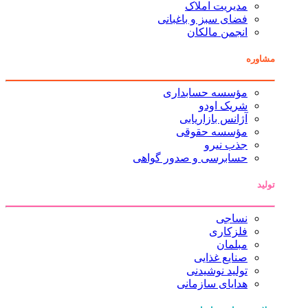
مدیریت املاک
فضای سبز و باغبانی
انجمن مالکان
مشاوره
مؤسسه حسابداری
شریک اودو
آژانس بازاریابی
مؤسسه حقوقی
جذب نیرو
حسابرسی و صدور گواهی
تولید
نساجی
فلزکاری
مبلمان
صنایع غذایی
تولید نوشیدنی
هدایای سازمانی