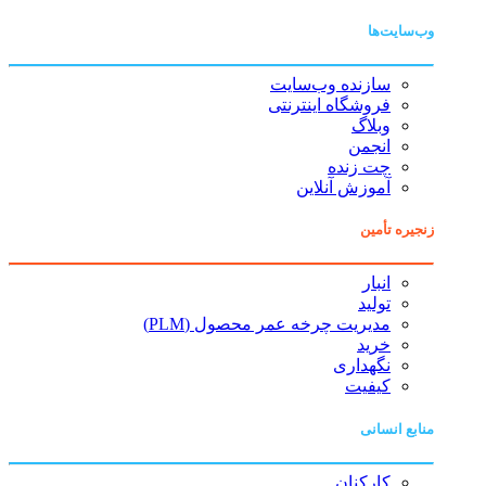
وب‌سایت‌ها
سازنده وب‌سایت
فروشگاه اینترنتی
وبلاگ
انجمن
چت زنده
آموزش آنلاین
زنجیره تأمین
انبار
تولید
مدیریت چرخه عمر محصول (PLM)
خرید
نگهداری
کیفیت
منابع انسانی
کارکنان