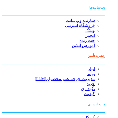
وب‌سایت‌ها
سازنده وب‌سایت
فروشگاه اینترنتی
وبلاگ
انجمن
چت زنده
آموزش آنلاین
زنجیره تأمین
انبار
تولید
مدیریت چرخه عمر محصول (PLM)
خرید
نگهداری
کیفیت
منابع انسانی
کارکنان