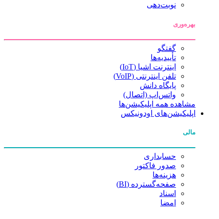
نوبت‌دهی
بهره‌وری
گفتگو
تأییدیه‌ها
اینترنت اشیا (IoT)
تلفن اینترنتی (VoIP)
پایگاه دانش
واتس‌اپ (اتصال)
مشاهده همه اپلیکیشن‌ها
اپلیکیشن‌های اودونیکس
مالی
حسابداری
صدور فاکتور
هزینه‌ها
صفحه‌گسترده (BI)
اسناد
امضا