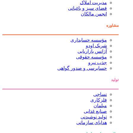
مدیریت املاک
فضای سبز و باغبانی
انجمن مالکان
مشاوره
مؤسسه حسابداری
شریک اودو
آژانس بازاریابی
مؤسسه حقوقی
جذب نیرو
حسابرسی و صدور گواهی
تولید
نساجی
فلزکاری
مبلمان
صنایع غذایی
تولید نوشیدنی
هدایای سازمانی