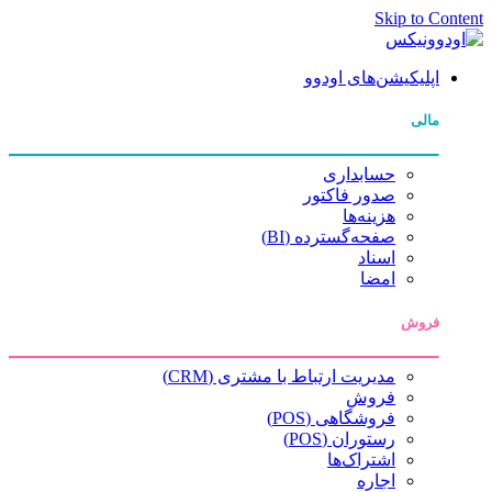
Skip to Content
اپلیکیشن‌های اودوو
مالی
حسابداری
صدور فاکتور
هزینه‌ها
صفحه‌گسترده (BI)
اسناد
امضا
فروش
مدیریت ارتباط با مشتری (CRM)
فروش
فروشگاهی (POS)
رستوران (POS)
اشتراک‌ها
اجاره