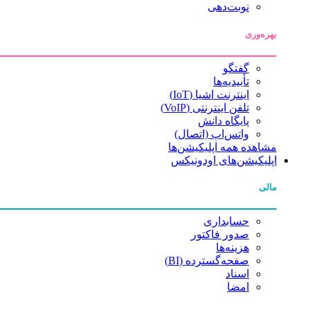
نوبت‌دهی
بهره‌وری
گفتگو
تأییدیه‌ها
اینترنت اشیا (IoT)
تلفن اینترنتی (VoIP)
پایگاه دانش
واتس‌اپ (اتصال)
مشاهده همه اپلیکیشن‌ها
اپلیکیشن‌های اودونیکس
مالی
حسابداری
صدور فاکتور
هزینه‌ها
صفحه‌گسترده (BI)
اسناد
امضا