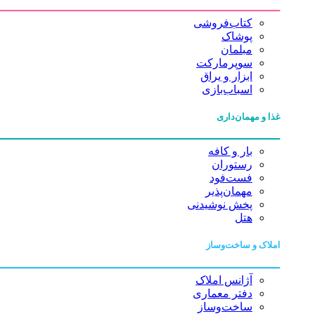
کتاب‌فروشی
پوشاک
مبلمان
سوپرمارکت
ابزار و یراق
اسباب‌بازی
غذا و مهمان‌داری
بار و کافه
رستوران
فست‌فود
مهمان‌پذیر
پخش نوشیدنی
هتل
املاک و ساخت‌وساز
آژانس املاک
دفتر معماری
ساخت‌وساز