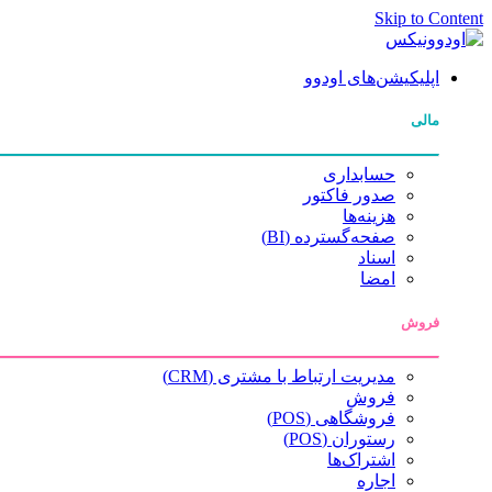
Skip to Content
اپلیکیشن‌های اودوو
مالی
حسابداری
صدور فاکتور
هزینه‌ها
صفحه‌گسترده (BI)
اسناد
امضا
فروش
مدیریت ارتباط با مشتری (CRM)
فروش
فروشگاهی (POS)
رستوران (POS)
اشتراک‌ها
اجاره