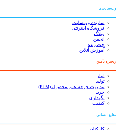
وب‌سایت‌ها
سازنده وب‌سایت
فروشگاه اینترنتی
وبلاگ
انجمن
چت زنده
آموزش آنلاین
زنجیره تأمین
انبار
تولید
مدیریت چرخه عمر محصول (PLM)
خرید
نگهداری
کیفیت
منابع انسانی
کارکنان