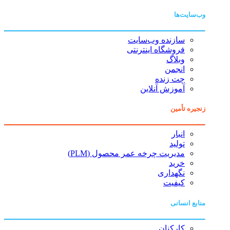
وب‌سایت‌ها
سازنده وب‌سایت
فروشگاه اینترنتی
وبلاگ
انجمن
چت زنده
آموزش آنلاین
زنجیره تأمین
انبار
تولید
مدیریت چرخه عمر محصول (PLM)
خرید
نگهداری
کیفیت
منابع انسانی
کارکنان