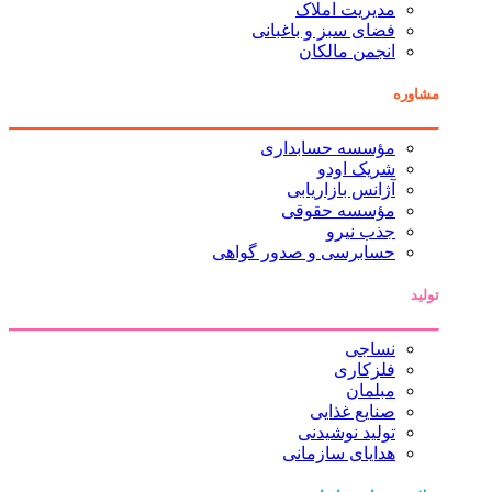
مدیریت املاک
فضای سبز و باغبانی
انجمن مالکان
مشاوره
مؤسسه حسابداری
شریک اودو
آژانس بازاریابی
مؤسسه حقوقی
جذب نیرو
حسابرسی و صدور گواهی
تولید
نساجی
فلزکاری
مبلمان
صنایع غذایی
تولید نوشیدنی
هدایای سازمانی