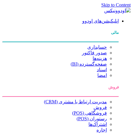
Skip to Content
اپلیکیشن‌های اودوو
مالی
حسابداری
صدور فاکتور
هزینه‌ها
صفحه‌گسترده (BI)
اسناد
امضا
فروش
مدیریت ارتباط با مشتری (CRM)
فروش
فروشگاهی (POS)
رستوران (POS)
اشتراک‌ها
اجاره