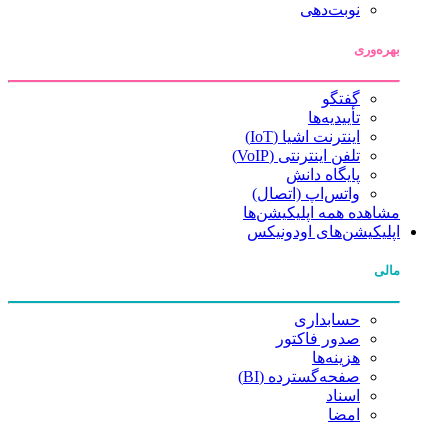
نوبت‌دهی
بهره‌وری
گفتگو
تأییدیه‌ها
اینترنت اشیا (IoT)
تلفن اینترنتی (VoIP)
پایگاه دانش
واتس‌اپ (اتصال)
مشاهده همه اپلیکیشن‌ها
اپلیکیشن‌های اودونیکس
مالی
حسابداری
صدور فاکتور
هزینه‌ها
صفحه‌گسترده (BI)
اسناد
امضا