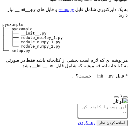
به یک دایرکتوری شامل فایل
setup.py
و فایل های init__.py__ نیاز
دارید
pyexample

├── pyexample

│   ├── __init__.py

│   ├── module_mpi4py_1.py

│   ├── module_numpy_1.py

│   └── module_numpy_2.py

└── setup.py
هر پوشه ای که لازم است بخشی از کتابخانه باشه فقط در صورتی
به کتابخانه اضافه میشه که شامل فایل init__.py__ باشد
* فایل init__.py__ چیست؟ ..
3
رها کردن
اضافه کردن نظر