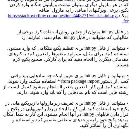
که در هر ماژول دیگری میتوان نوشت و پایتون هنگام وارد کردن
پکیج، برخی ویژگیهای اضافی را به ماژول اضافه
میکند
https://stackoverflow.com/questions/448271/what-is-init-py-
for.
در فایل init.py میتوان از چندین روش استفاده کرد. برخی از
مثالهایی که میتوانید در فایل init.py انجام دهید، عبارتند از:
• میتوانید از فایل init.py برای تنظیم پکیج هنگامی که وارد میشود،
استفاده کنید. برای مثال، میتوانید متغیرها را تعیین کنید یا کارهای
مقدماتی دیگری را انجام دهید که برای کارکرد صحیح پکیج لازم
هستند.
• میتوانید از فایل init.py برای تعیین اینکه چه نمادهایی باید وقتی
کسی از دستور from package import * استفاده میکند، وارد شوند،
استفاده کنید. این کار با تعیین متغیر all انجام میشود که یک لیست از
رشته هایی است که نام نمادهایی را که باید وارد شوند، دارند.
• میتوانید از فایل init.py برای تعریف زیرماژولها یا زیرپکیج هایی در
پکیج خود استفاده کنید. این کار با ایجاد زیردایرکتوریهایی در پکیج و
قرار دادن فایلهای init.py در آنها انجام میشود. این کار به شما امکان
میدهد پکیج خود را به واحدهای منطقی تقسیم کنید و استفاده و
نگهداری آن را آسانتر کنید.