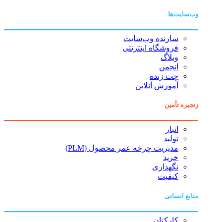
وب‌سایت‌ها
سازنده وب‌سایت
فروشگاه اینترنتی
وبلاگ
انجمن
چت زنده
آموزش آنلاین
زنجیره تأمین
انبار
تولید
مدیریت چرخه عمر محصول (PLM)
خرید
نگهداری
کیفیت
منابع انسانی
کارکنان