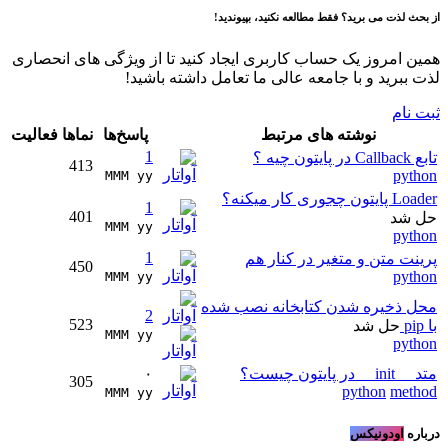
از بحث لذت می برید؟ فقط مطالعه نکنید، بپیوندید!
همین امروز یک حساب کاربری ایجاد کنید تا از ویژگی های انحصاری
لذت ببرید و با جامعه عالی ما تعامل داشته باشید!
ثبت نام
نوشته های مرتبط
پاسخ‌ها
نماها
فعالیت
1
تابع Callback در پایتون چیه ؟
413
python
MMM yy 
Loader پایتون چجوری کار میکنه؟
1
401
حل شد
MMM yy 
python
1
پرینت متن و متغیر در کنار هم
450
python
MMM yy 
محل ذخیره شدن کتابخانه نصب شده
2
523
با pip
حل شد
MMM yy 
python
متد __init__ در پایتون چیست؟
۰
305
python
method
MMM yy 
درباره
اودونیکس