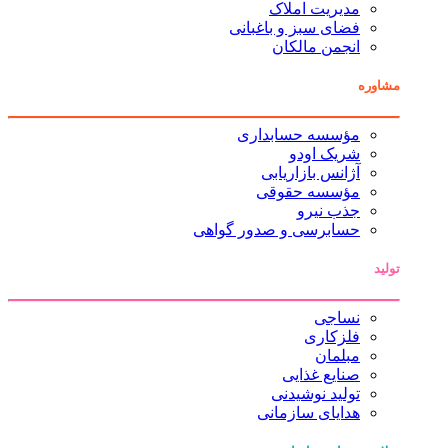
مدیریت املاک
فضای سبز و باغبانی
انجمن مالکان
مشاوره
مؤسسه حسابداری
شریک اودو
آژانس بازاریابی
مؤسسه حقوقی
جذب نیرو
حسابرسی و صدور گواهی
تولید
نساجی
فلزکاری
مبلمان
صنایع غذایی
تولید نوشیدنی
هدایای سازمانی