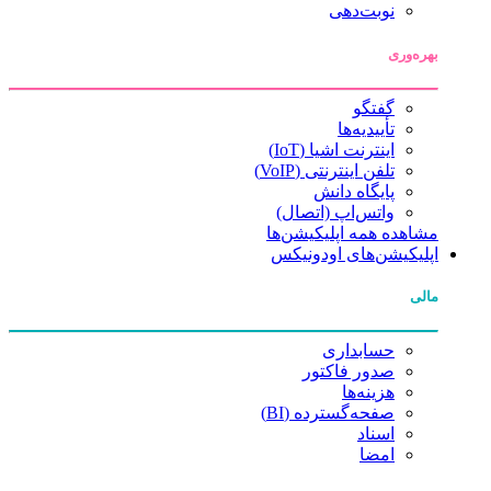
نوبت‌دهی
بهره‌وری
گفتگو
تأییدیه‌ها
اینترنت اشیا (IoT)
تلفن اینترنتی (VoIP)
پایگاه دانش
واتس‌اپ (اتصال)
مشاهده همه اپلیکیشن‌ها
اپلیکیشن‌های اودونیکس
مالی
حسابداری
صدور فاکتور
هزینه‌ها
صفحه‌گسترده (BI)
اسناد
امضا