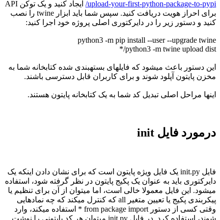
upload-your-first-python-package-to-pypi/
ایجاد کنید و یک توکن API
برای احراز هویت دریافت کنید. سپس شما باید ابزار twine را نصب
کنید و دستور زیر را در دایرکتوری اصلی پروژه خود اجرا کنید:
python3 -m pip install --user --upgrade twine
python3 -m twine upload dist/*
این دستور باعث میشود که فایلهای بستهبندی شده کتابخانه شما به
مخزن پایتون آپلود شوند و برای کاربران قابل دسترسی باشند.
اینها مراحل اصلی تبدیل کد شما به یک کتابخانه پایتون هستند.
درمورد فایل init
فایل init.py یک فایل ویژه پایتون است که برای نشان دادن اینکه یک
دایرکتوری باید به عنوان یک پکیج پایتون در نظر گرفته شود، استفاده
میشود. این فایل معمولا خالی است، اما میتوان از آن برای تنظیم یا
پیکربندی پکیج یا تعیین متغیر all که کنترل میکند که چه نمادهایی
وقتی کسی از دستور from package import * استفاده میکند، وارد
شوند، استفاده کرد. در فایل init.py میتوان هر کد پایتونی را نوشت