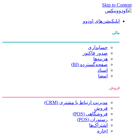
Skip to Content
اپلیکیشن‌های اودوو
مالی
حسابداری
صدور فاکتور
هزینه‌ها
صفحه‌گسترده (BI)
اسناد
امضا
فروش
مدیریت ارتباط با مشتری (CRM)
فروش
فروشگاهی (POS)
رستوران (POS)
اشتراک‌ها
اجاره