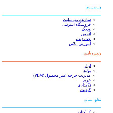
وب‌سایت‌ها
سازنده وب‌سایت
فروشگاه اینترنتی
وبلاگ
انجمن
چت زنده
آموزش آنلاین
زنجیره تأمین
انبار
تولید
مدیریت چرخه عمر محصول (PLM)
خرید
نگهداری
کیفیت
منابع انسانی
کارکنان