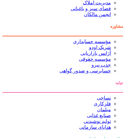
مدیریت املاک
فضای سبز و باغبانی
انجمن مالکان
مشاوره
مؤسسه حسابداری
شریک اودو
آژانس بازاریابی
مؤسسه حقوقی
جذب نیرو
حسابرسی و صدور گواهی
تولید
نساجی
فلزکاری
مبلمان
صنایع غذایی
تولید نوشیدنی
هدایای سازمانی