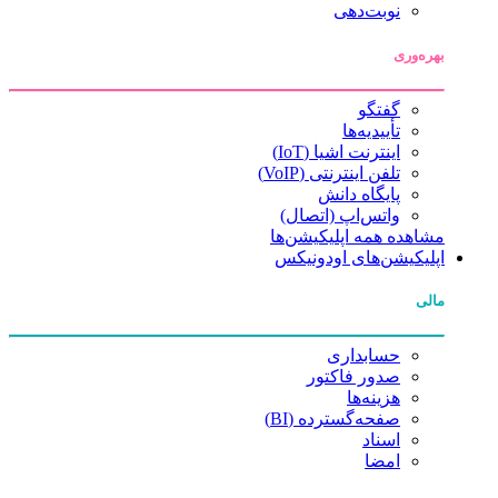
نوبت‌دهی
بهره‌وری
گفتگو
تأییدیه‌ها
اینترنت اشیا (IoT)
تلفن اینترنتی (VoIP)
پایگاه دانش
واتس‌اپ (اتصال)
مشاهده همه اپلیکیشن‌ها
اپلیکیشن‌های اودونیکس
مالی
حسابداری
صدور فاکتور
هزینه‌ها
صفحه‌گسترده (BI)
اسناد
امضا