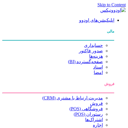
Skip to Content
اپلیکیشن‌های اودوو
مالی
حسابداری
صدور فاکتور
هزینه‌ها
صفحه‌گسترده (BI)
اسناد
امضا
فروش
مدیریت ارتباط با مشتری (CRM)
فروش
فروشگاهی (POS)
رستوران (POS)
اشتراک‌ها
اجاره