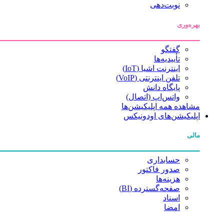
نوبت‌دهی
بهره‌وری
گفتگو
تأییدیه‌ها
اینترنت اشیا (IoT)
تلفن اینترنتی (VoIP)
پایگاه دانش
واتس‌اپ (اتصال)
مشاهده همه اپلیکیشن‌ها
اپلیکیشن‌های اودونیکس
مالی
حسابداری
صدور فاکتور
هزینه‌ها
صفحه‌گسترده (BI)
اسناد
امضا