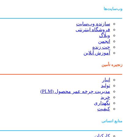
وب‌سایت‌ها
سازنده وب‌سایت
فروشگاه اینترنتی
وبلاگ
انجمن
چت زنده
آموزش آنلاین
زنجیره تأمین
انبار
تولید
مدیریت چرخه عمر محصول (PLM)
خرید
نگهداری
کیفیت
منابع انسانی
کارکنان