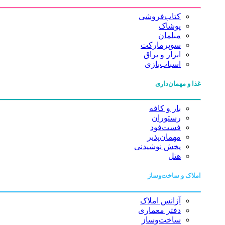
کتاب‌فروشی
پوشاک
مبلمان
سوپرمارکت
ابزار و یراق
اسباب‌بازی
غذا و مهمان‌داری
بار و کافه
رستوران
فست‌فود
مهمان‌پذیر
پخش نوشیدنی
هتل
املاک و ساخت‌وساز
آژانس املاک
دفتر معماری
ساخت‌وساز