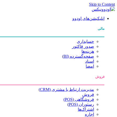
Skip to Content
اپلیکیشن‌های اودوو
مالی
حسابداری
صدور فاکتور
هزینه‌ها
صفحه‌گسترده (BI)
اسناد
امضا
فروش
مدیریت ارتباط با مشتری (CRM)
فروش
فروشگاهی (POS)
رستوران (POS)
اشتراک‌ها
اجاره