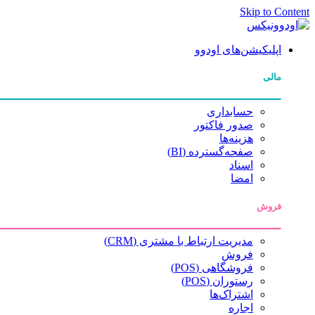
Skip to Content
اپلیکیشن‌های اودوو
مالی
حسابداری
صدور فاکتور
هزینه‌ها
صفحه‌گسترده (BI)
اسناد
امضا
فروش
مدیریت ارتباط با مشتری (CRM)
فروش
فروشگاهی (POS)
رستوران (POS)
اشتراک‌ها
اجاره