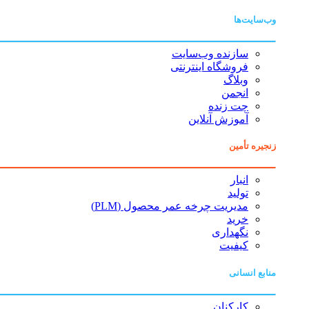
وب‌سایت‌ها
سازنده وب‌سایت
فروشگاه اینترنتی
وبلاگ
انجمن
چت زنده
آموزش آنلاین
زنجیره تأمین
انبار
تولید
مدیریت چرخه عمر محصول (PLM)
خرید
نگهداری
کیفیت
منابع انسانی
کارکنان