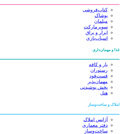
کتاب‌فروشی
پوشاک
مبلمان
سوپرمارکت
ابزار و یراق
اسباب‌بازی
غذا و مهمان‌داری
بار و کافه
رستوران
فست‌فود
مهمان‌پذیر
پخش نوشیدنی
هتل
املاک و ساخت‌وساز
آژانس املاک
دفتر معماری
ساخت‌وساز