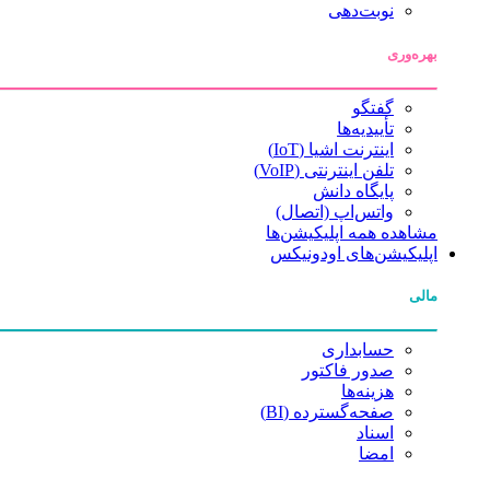
نوبت‌دهی
بهره‌وری
گفتگو
تأییدیه‌ها
اینترنت اشیا (IoT)
تلفن اینترنتی (VoIP)
پایگاه دانش
واتس‌اپ (اتصال)
مشاهده همه اپلیکیشن‌ها
اپلیکیشن‌های اودونیکس
مالی
حسابداری
صدور فاکتور
هزینه‌ها
صفحه‌گسترده (BI)
اسناد
امضا