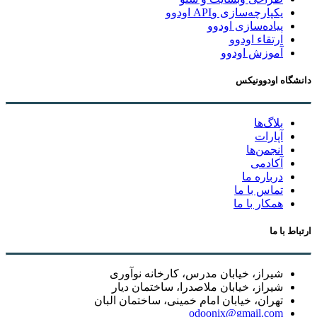
یکپارچه‌سازی وAPI اودوو
پیاده‌سازی اودوو
ارتقاء اودوو
آموزش اودوو
دانشگاه اودوونیکس
بلاگ‌ها
آپارات
انجمن‌ها
آکادمی
درباره ما
تماس با ما
همکار با ما
ارتباط با ما
شیراز، خیابان مدرس، کارخانه نوآوری
شیراز، خیابان ملاصدرا، ساختمان دیار
تهران، خیابان امام خمینی، ساختمان البان
odoonix@gmail.com