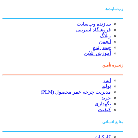
وب‌سایت‌ها
سازنده وب‌سایت
فروشگاه اینترنتی
وبلاگ
انجمن
چت زنده
آموزش آنلاین
زنجیره تأمین
انبار
تولید
مدیریت چرخه عمر محصول (PLM)
خرید
نگهداری
کیفیت
منابع انسانی
کارکنان