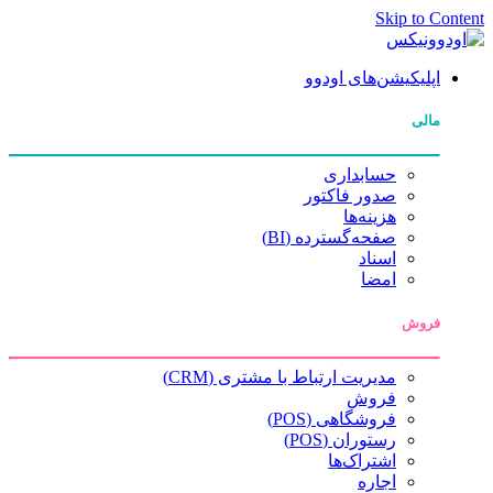
Skip to Content
اپلیکیشن‌های اودوو
مالی
حسابداری
صدور فاکتور
هزینه‌ها
صفحه‌گسترده (BI)
اسناد
امضا
فروش
مدیریت ارتباط با مشتری (CRM)
فروش
فروشگاهی (POS)
رستوران (POS)
اشتراک‌ها
اجاره