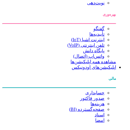
نوبت‌دهی
بهره‌وری
گفتگو
تأییدیه‌ها
اینترنت اشیا (IoT)
تلفن اینترنتی (VoIP)
پایگاه دانش
واتس‌اپ (اتصال)
مشاهده همه اپلیکیشن‌ها
اپلیکیشن‌های اودونیکس
مالی
حسابداری
صدور فاکتور
هزینه‌ها
صفحه‌گسترده (BI)
اسناد
امضا