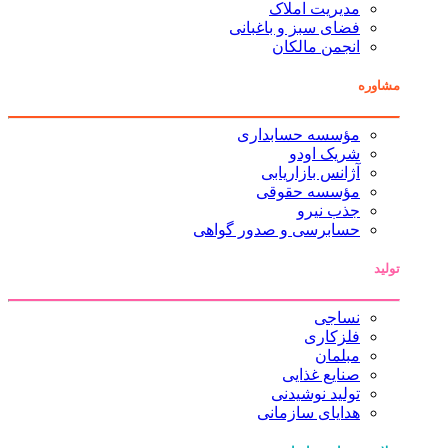
مدیریت املاک
فضای سبز و باغبانی
انجمن مالکان
مشاوره
مؤسسه حسابداری
شریک اودو
آژانس بازاریابی
مؤسسه حقوقی
جذب نیرو
حسابرسی و صدور گواهی
تولید
نساجی
فلزکاری
مبلمان
صنایع غذایی
تولید نوشیدنی
هدایای سازمانی