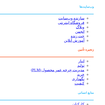
وب‌سایت‌ها
سازنده وب‌سایت
فروشگاه اینترنتی
وبلاگ
انجمن
چت زنده
آموزش آنلاین
زنجیره تأمین
انبار
تولید
مدیریت چرخه عمر محصول (PLM)
خرید
نگهداری
کیفیت
منابع انسانی
کارکنان