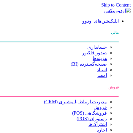
Skip to Content
اپلیکیشن‌های اودوو
مالی
حسابداری
صدور فاکتور
هزینه‌ها
صفحه‌گسترده (BI)
اسناد
امضا
فروش
مدیریت ارتباط با مشتری (CRM)
فروش
فروشگاهی (POS)
رستوران (POS)
اشتراک‌ها
اجاره