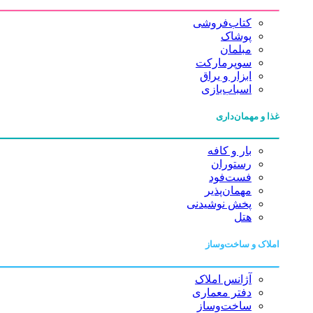
کتاب‌فروشی
پوشاک
مبلمان
سوپرمارکت
ابزار و یراق
اسباب‌بازی
غذا و مهمان‌داری
بار و کافه
رستوران
فست‌فود
مهمان‌پذیر
پخش نوشیدنی
هتل
املاک و ساخت‌وساز
آژانس املاک
دفتر معماری
ساخت‌وساز