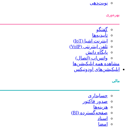
نوبت‌دهی
بهره‌وری
گفتگو
تأییدیه‌ها
اینترنت اشیا (IoT)
تلفن اینترنتی (VoIP)
پایگاه دانش
واتس‌اپ (اتصال)
مشاهده همه اپلیکیشن‌ها
اپلیکیشن‌های اودونیکس
مالی
حسابداری
صدور فاکتور
هزینه‌ها
صفحه‌گسترده (BI)
اسناد
امضا