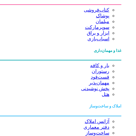
کتاب‌فروشی
پوشاک
مبلمان
سوپرمارکت
ابزار و یراق
اسباب‌بازی
غذا و مهمان‌داری
بار و کافه
رستوران
فست‌فود
مهمان‌پذیر
پخش نوشیدنی
هتل
املاک و ساخت‌وساز
آژانس املاک
دفتر معماری
ساخت‌وساز