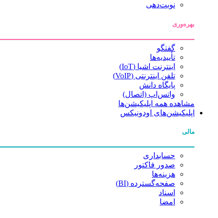
نوبت‌دهی
بهره‌وری
گفتگو
تأییدیه‌ها
اینترنت اشیا (IoT)
تلفن اینترنتی (VoIP)
پایگاه دانش
واتس‌اپ (اتصال)
مشاهده همه اپلیکیشن‌ها
اپلیکیشن‌های اودونیکس
مالی
حسابداری
صدور فاکتور
هزینه‌ها
صفحه‌گسترده (BI)
اسناد
امضا