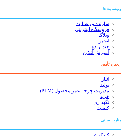
وب‌سایت‌ها
سازنده وب‌سایت
فروشگاه اینترنتی
وبلاگ
انجمن
چت زنده
آموزش آنلاین
زنجیره تأمین
انبار
تولید
مدیریت چرخه عمر محصول (PLM)
خرید
نگهداری
کیفیت
منابع انسانی
کارکنان