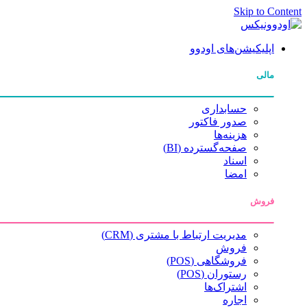
Skip to Content
اپلیکیشن‌های اودوو
مالی
حسابداری
صدور فاکتور
هزینه‌ها
صفحه‌گسترده (BI)
اسناد
امضا
فروش
مدیریت ارتباط با مشتری (CRM)
فروش
فروشگاهی (POS)
رستوران (POS)
اشتراک‌ها
اجاره