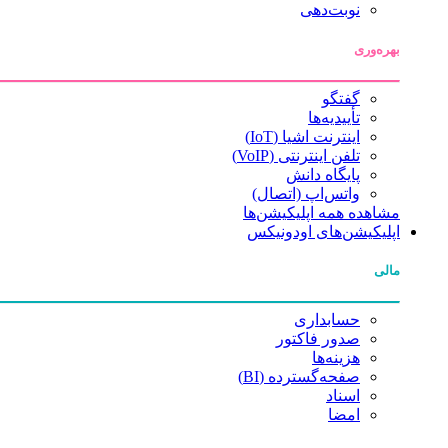
نوبت‌دهی
بهره‌وری
گفتگو
تأییدیه‌ها
اینترنت اشیا (IoT)
تلفن اینترنتی (VoIP)
پایگاه دانش
واتس‌اپ (اتصال)
مشاهده همه اپلیکیشن‌ها
اپلیکیشن‌های اودونیکس
مالی
حسابداری
صدور فاکتور
هزینه‌ها
صفحه‌گسترده (BI)
اسناد
امضا