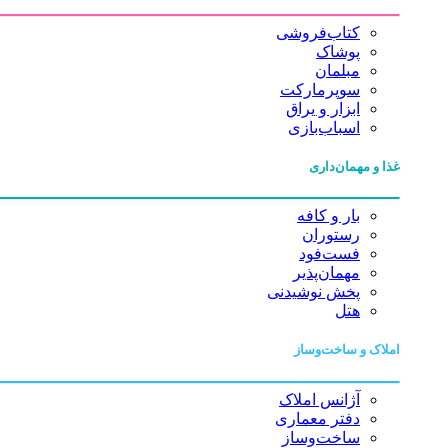
کتاب‌فروشی
پوشاک
مبلمان
سوپرمارکت
ابزار و یراق
اسباب‌بازی
غذا و مهمان‌داری
بار و کافه
رستوران
فست‌فود
مهمان‌پذیر
پخش نوشیدنی
هتل
املاک و ساخت‌وساز
آژانس املاک
دفتر معماری
ساخت‌وساز