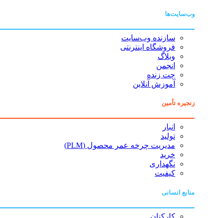
وب‌سایت‌ها
سازنده وب‌سایت
فروشگاه اینترنتی
وبلاگ
انجمن
چت زنده
آموزش آنلاین
زنجیره تأمین
انبار
تولید
مدیریت چرخه عمر محصول (PLM)
خرید
نگهداری
کیفیت
منابع انسانی
کارکنان