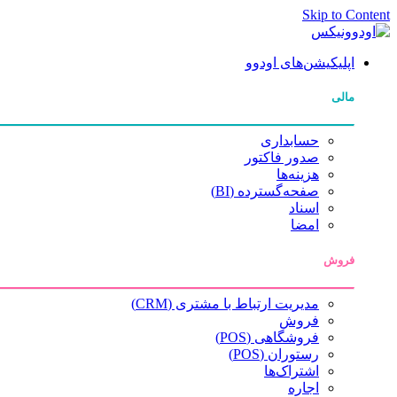
Skip to Content
اپلیکیشن‌های اودوو
مالی
حسابداری
صدور فاکتور
هزینه‌ها
صفحه‌گسترده (BI)
اسناد
امضا
فروش
مدیریت ارتباط با مشتری (CRM)
فروش
فروشگاهی (POS)
رستوران (POS)
اشتراک‌ها
اجاره