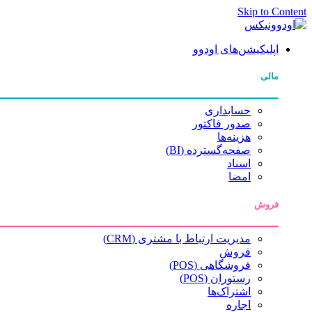
Skip to Content
اپلیکیشن‌های اودوو
مالی
حسابداری
صدور فاکتور
هزینه‌ها
صفحه‌گسترده (BI)
اسناد
امضا
فروش
مدیریت ارتباط با مشتری (CRM)
فروش
فروشگاهی (POS)
رستوران (POS)
اشتراک‌ها
اجاره