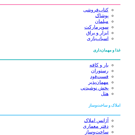
کتاب‌فروشی
پوشاک
مبلمان
سوپرمارکت
ابزار و یراق
اسباب‌بازی
غذا و مهمان‌داری
بار و کافه
رستوران
فست‌فود
مهمان‌پذیر
پخش نوشیدنی
هتل
املاک و ساخت‌وساز
آژانس املاک
دفتر معماری
ساخت‌وساز