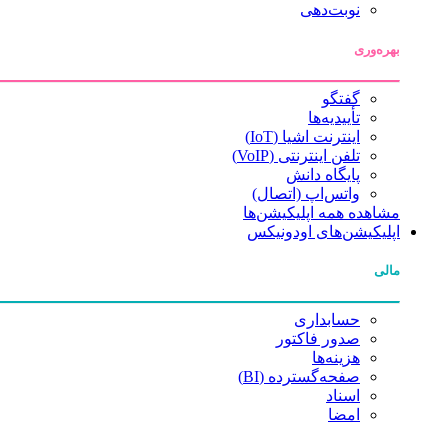
نوبت‌دهی
بهره‌وری
گفتگو
تأییدیه‌ها
اینترنت اشیا (IoT)
تلفن اینترنتی (VoIP)
پایگاه دانش
واتس‌اپ (اتصال)
مشاهده همه اپلیکیشن‌ها
اپلیکیشن‌های اودونیکس
مالی
حسابداری
صدور فاکتور
هزینه‌ها
صفحه‌گسترده (BI)
اسناد
امضا