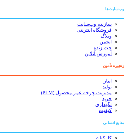
وب‌سایت‌ها
سازنده وب‌سایت
فروشگاه اینترنتی
وبلاگ
انجمن
چت زنده
آموزش آنلاین
زنجیره تأمین
انبار
تولید
مدیریت چرخه عمر محصول (PLM)
خرید
نگهداری
کیفیت
منابع انسانی
کارکنان