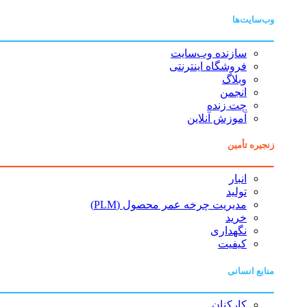
وب‌سایت‌ها
سازنده وب‌سایت
فروشگاه اینترنتی
وبلاگ
انجمن
چت زنده
آموزش آنلاین
زنجیره تأمین
انبار
تولید
مدیریت چرخه عمر محصول (PLM)
خرید
نگهداری
کیفیت
منابع انسانی
کارکنان