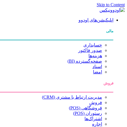
Skip to Content
اپلیکیشن‌های اودوو
مالی
حسابداری
صدور فاکتور
هزینه‌ها
صفحه‌گسترده (BI)
اسناد
امضا
فروش
مدیریت ارتباط با مشتری (CRM)
فروش
فروشگاهی (POS)
رستوران (POS)
اشتراک‌ها
اجاره