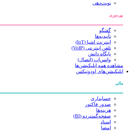
نوبت‌دهی
بهره‌وری
گفتگو
تأییدیه‌ها
اینترنت اشیا (IoT)
تلفن اینترنتی (VoIP)
پایگاه دانش
واتس‌اپ (اتصال)
مشاهده همه اپلیکیشن‌ها
اپلیکیشن‌های اودونیکس
مالی
حسابداری
صدور فاکتور
هزینه‌ها
صفحه‌گسترده (BI)
اسناد
امضا