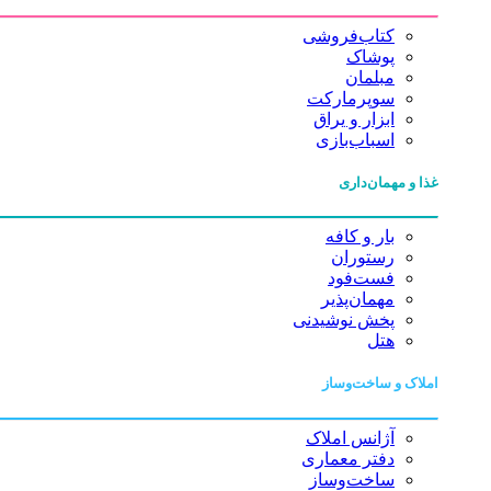
کتاب‌فروشی
پوشاک
مبلمان
سوپرمارکت
ابزار و یراق
اسباب‌بازی
غذا و مهمان‌داری
بار و کافه
رستوران
فست‌فود
مهمان‌پذیر
پخش نوشیدنی
هتل
املاک و ساخت‌وساز
آژانس املاک
دفتر معماری
ساخت‌وساز