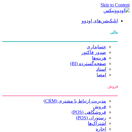
Skip to Content
اپلیکیشن‌های اودوو
مالی
حسابداری
صدور فاکتور
هزینه‌ها
صفحه‌گسترده (BI)
اسناد
امضا
فروش
مدیریت ارتباط با مشتری (CRM)
فروش
فروشگاهی (POS)
رستوران (POS)
اشتراک‌ها
اجاره