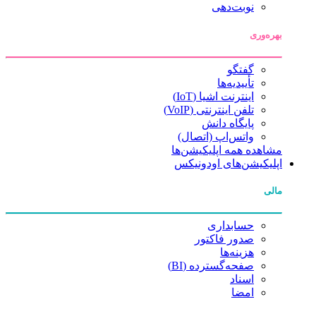
نوبت‌دهی
بهره‌وری
گفتگو
تأییدیه‌ها
اینترنت اشیا (IoT)
تلفن اینترنتی (VoIP)
پایگاه دانش
واتس‌اپ (اتصال)
مشاهده همه اپلیکیشن‌ها
اپلیکیشن‌های اودونیکس
مالی
حسابداری
صدور فاکتور
هزینه‌ها
صفحه‌گسترده (BI)
اسناد
امضا