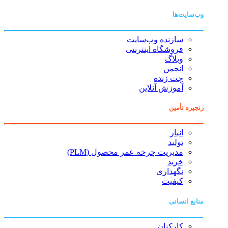
وب‌سایت‌ها
سازنده وب‌سایت
فروشگاه اینترنتی
وبلاگ
انجمن
چت زنده
آموزش آنلاین
زنجیره تأمین
انبار
تولید
مدیریت چرخه عمر محصول (PLM)
خرید
نگهداری
کیفیت
منابع انسانی
کارکنان