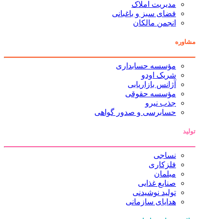
مدیریت املاک
فضای سبز و باغبانی
انجمن مالکان
مشاوره
مؤسسه حسابداری
شریک اودو
آژانس بازاریابی
مؤسسه حقوقی
جذب نیرو
حسابرسی و صدور گواهی
تولید
نساجی
فلزکاری
مبلمان
صنایع غذایی
تولید نوشیدنی
هدایای سازمانی