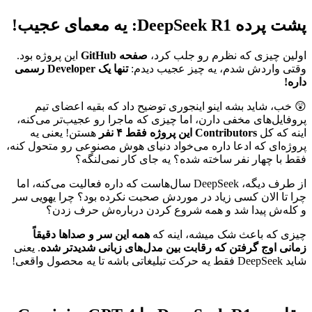
پشت پرده DeepSeek R1: یه معمای عجیب!
اولین چیزی که نظرم رو جلب کرد،
صفحه GitHub
این پروژه بود.
وقتی واردش شدم، یه چیز عجیب دیدم:
تنها یک Developer رسمی
داره!
😲 خب، شاید بشه اینو اینجوری توضیح داد که بقیه اعضای تیم
پروفایل‌های مخفی دارن، اما چیزی که ماجرا رو عجیب‌تر می‌کنه،
اینه که کل
Contributors این پروژه فقط ۴ نفر
هستن! یعنی یه
پروژه‌ای که ادعا داره می‌خواد دنیای هوش مصنوعی رو متحول کنه،
فقط با چهار نفر ساخته شده؟ یه جای کار نمی‌لنگه؟
از طرف دیگه، DeepSeek سال‌هاست که داره فعالیت می‌کنه، اما
چرا تا الان کسی زیاد در موردش صحبت نکرده بود؟ چرا یهویی سر
و کله‌ش پیدا شد و همه شروع کردن درباره‌ش حرف زدن؟
چیزی که باعث شک میشه، اینه که
همه این سر و صداها دقیقاً
زمانی اوج گرفتن که رقابت بین مدل‌های زبانی شدیدتر شده
. یعنی
شاید DeepSeek فقط یه حرکت تبلیغاتی باشه تا یه محصول واقعی!