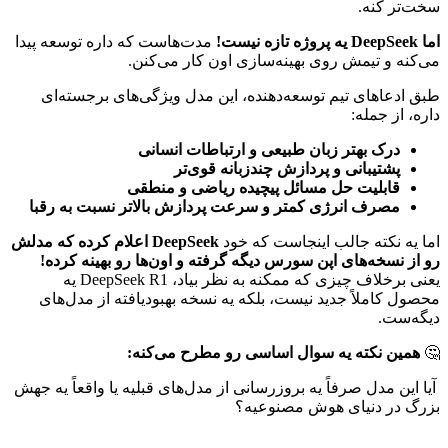
سخت‌تر کنه.
اما DeepSeek یه پروژه تازه نیست!
مدت‌هاست که داره توسعه پیدا
می‌کنه و تیمش روی بهینه‌سازی اون کار می‌کنن.
طبق ادعاهای تیم توسعه‌دهنده، این مدل ویژگی‌های برجسته‌ای
داره، از جمله:
درک بهتر زبان طبیعی و ارتباطات انسانی
پشتیبانی و پردازش چندزبانه قوی‌تر
قابلیت حل مسائل پیچیده ریاضی و منطقی
مصرف انرژی کمتر و سرعت پردازش بالاتر نسبت به رقبا
اما یه نکته جالب اینجاست که خود
DeepSeek اعلام کرده که مدلش
رو از نسخه‌های اپن سورس دیگه گرفته و اون‌ها رو بهینه کرده!
یعنی برخلاف چیزی که ممکنه به نظر بیاد، DeepSeek R1 یه
محصول کاملاً جدید نیست، بلکه یه نسخه بهبود‌یافته از مدل‌های
دیگه‌ست.
🤔
همین نکته یه سوال اساسی رو مطرح می‌کنه:
آیا این مدل صرفاً یه بروزرسانی از مدل‌های قبلیه یا واقعاً یه جهش
بزرگ در دنیای هوش مصنوعیه؟