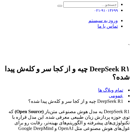
۰۲۱-۹۱۰۱۳۶۹۹
ورود به سیستم
تماس با ما
`
DeepSeek R۱ چیه و از کجا سر و کله‌ش پیدا
شده؟
تمام وبلاگ ها
عمومی
DeepSeek R1 چیه و از کجا سر و کله‌ش پیدا شده؟
DeepSeek R1 یه مدل هوش مصنوعی متن‌باز
(Open Source)
که
توی حوزه پردازش زبان طبیعی معرفی شده. این مدل قراره با
تکنولوژی‌های پیشرفته و الگوریتم‌های بهینه‌تر، رقابت رو برای
غول‌های هوش مصنوعی مثل OpenAI و Google DeepMind