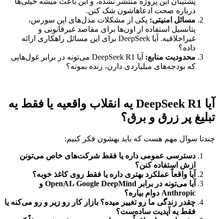
پشتیبان این پروژه منتشر نشده، و این باعث میشه خیلی‌ها
درباره صحت ادعاهاشون شک کنن.
مسائل امنیتی:
یکی از مشکلات مدل‌های اپن سورس،
پتانسیل استفاده از اون‌ها برای مقاصد غیرقانونی و
غیراخلاقیه. آیا DeepSeek برای این مسائل راهکاری ارائه
داده؟
محدودیت منابع:
آیا DeepSeek R1 می‌تونه در برابر غول‌هایی
که بودجه‌های میلیاردی دارن، زنده بمونه؟
آیا DeepSeek R1 یه انقلاب واقعیه یا فقط یه
تبلیغ پر زرق و برق؟
چندتا سوال مهم هست که باید بهشون فکر کنیم:
دسترسی عمومی داره یا فقط شرکت‌های خاص می‌تونن
ازش استفاده کنن؟
آیا واقعاً عملکرد بهتری داره یا فقط روی کاغذ خوبه؟
آیا می‌تونه در برابر OpenAI، Google DeepMind و
Anthropic دوام بیاره؟
چقدر زندگی ما رو تغییر میده؟ بازار کار رو زیر و رو می‌کنه یا
فقط یه آپدیت ساده‌ست؟