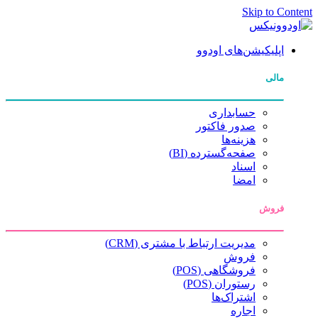
Skip to Content
اپلیکیشن‌های اودوو
مالی
حسابداری
صدور فاکتور
هزینه‌ها
صفحه‌گسترده (BI)
اسناد
امضا
فروش
مدیریت ارتباط با مشتری (CRM)
فروش
فروشگاهی (POS)
رستوران (POS)
اشتراک‌ها
اجاره