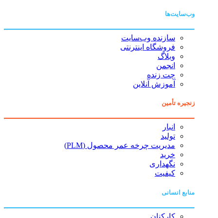
وب‌سایت‌ها
سازنده وب‌سایت
فروشگاه اینترنتی
وبلاگ
انجمن
چت زنده
آموزش آنلاین
زنجیره تأمین
انبار
تولید
مدیریت چرخه عمر محصول (PLM)
خرید
نگهداری
کیفیت
منابع انسانی
کارکنان