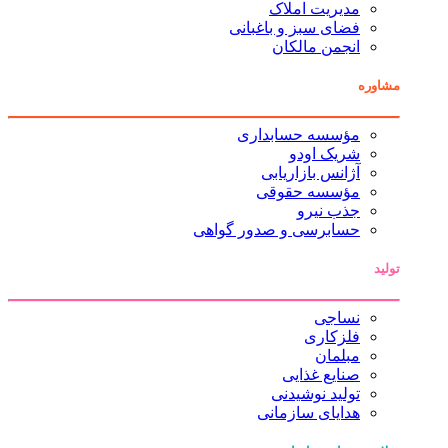
مدیریت املاک
فضای سبز و باغبانی
انجمن مالکان
مشاوره
مؤسسه حسابداری
شریک اودو
آژانس بازاریابی
مؤسسه حقوقی
جذب نیرو
حسابرسی و صدور گواهی
تولید
نساجی
فلزکاری
مبلمان
صنایع غذایی
تولید نوشیدنی
هدایای سازمانی