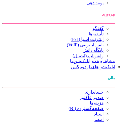
نوبت‌دهی
بهره‌وری
گفتگو
تأییدیه‌ها
اینترنت اشیا (IoT)
تلفن اینترنتی (VoIP)
پایگاه دانش
واتس‌اپ (اتصال)
مشاهده همه اپلیکیشن‌ها
اپلیکیشن‌های اودونیکس
مالی
حسابداری
صدور فاکتور
هزینه‌ها
صفحه‌گسترده (BI)
اسناد
امضا