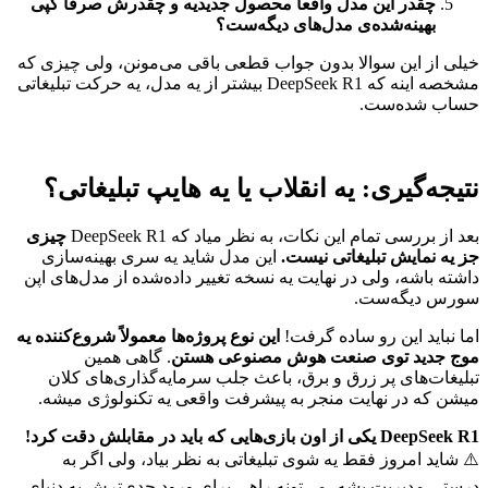
چقدر این مدل واقعاً محصول جدیدیه و چقدرش صرفاً کپی
بهینه‌شده‌ی مدل‌های دیگه‌ست؟
خیلی از این سوالا بدون جواب قطعی باقی می‌مونن، ولی چیزی که
مشخصه اینه که DeepSeek R1 بیشتر از یه مدل، یه حرکت تبلیغاتی
حساب شده‌ست.
نتیجه‌گیری: یه انقلاب یا یه هایپ تبلیغاتی؟
بعد از بررسی تمام این نکات، به نظر میاد که DeepSeek R1
چیزی
جز یه نمایش تبلیغاتی نیست.
این مدل شاید یه سری بهینه‌سازی
داشته باشه، ولی در نهایت یه نسخه تغییر داده‌شده از مدل‌های اپن
سورس دیگه‌ست.
اما نباید این رو ساده گرفت!
این نوع پروژه‌ها معمولاً شروع‌کننده یه
موج جدید توی صنعت هوش مصنوعی هستن
. گاهی همین
تبلیغات‌های پر زرق و برق، باعث جلب سرمایه‌گذاری‌های کلان
میشن که در نهایت منجر به پیشرفت واقعی یه تکنولوژی میشه.
DeepSeek R1 یکی از اون بازی‌هایی که باید در مقابلش دقت کرد!
⚠️ شاید امروز فقط یه شوی تبلیغاتی به نظر بیاد، ولی اگر به
درستی مدیریت بشه، می‌تونه راهی برای ورود جدی‌ترش به دنیای