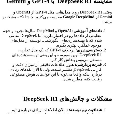
مقایسه DeepSeek R1 با GPT-4 و Gemini
وقتی DeepSeek R1 رو با مدل‌هایی مثل
GPT-4 از OpenAI و
Gemini از Google DeepMind
مقایسه می‌کنیم، چندتا نکته مشخص
میشه:
داده‌های آموزشی:
OpenAI و DeepMind سال‌ها تجربه و حجم
عظیمی از داده‌ها رو در اختیار دارن، اما DeepSeek مدعی
شده که با بهینه‌سازی‌های الگوریتمی، تونسته از مدل‌های
موجود عملکرد بهتری بگیره.
دسترسی‌پذیری:
برخلاف GPT-4 که یک مدل تجاریه،
DeepSeek R1 اوپن سورسه و این یعنی توسعه‌دهنده‌های
مستقل می‌تونن باهاش کار کنن.
قدرت پردازشی:
هنوز اطلاعات دقیقی از میزان دقت و
کارایی DeepSeek منتشر نشده، ولی تا الان نقدهای زیادی
درباره اینکه واقعاً می‌تونه با این غول‌های هوش مصنوعی
رقابت کنه، مطرح شده.
مشکلات و چالش‌های DeepSeek R1
شفافیت تیم توسعه:
تا الان اطلاعات زیادی درباره‌ی تیم