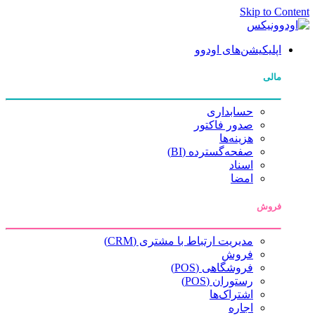
Skip to Content
اپلیکیشن‌های اودوو
مالی
حسابداری
صدور فاکتور
هزینه‌ها
صفحه‌گسترده (BI)
اسناد
امضا
فروش
مدیریت ارتباط با مشتری (CRM)
فروش
فروشگاهی (POS)
رستوران (POS)
اشتراک‌ها
اجاره