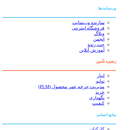
وب‌سایت‌ها
سازنده وب‌سایت
فروشگاه اینترنتی
وبلاگ
انجمن
چت زنده
آموزش آنلاین
زنجیره تأمین
انبار
تولید
مدیریت چرخه عمر محصول (PLM)
خرید
نگهداری
کیفیت
منابع انسانی
کارکنان