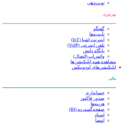
نوبت‌دهی
بهره‌وری
گفتگو
تأییدیه‌ها
اینترنت اشیا (IoT)
تلفن اینترنتی (VoIP)
پایگاه دانش
واتس‌اپ (اتصال)
مشاهده همه اپلیکیشن‌ها
اپلیکیشن‌های اودونیکس
مالی
حسابداری
صدور فاکتور
هزینه‌ها
صفحه‌گسترده (BI)
اسناد
امضا