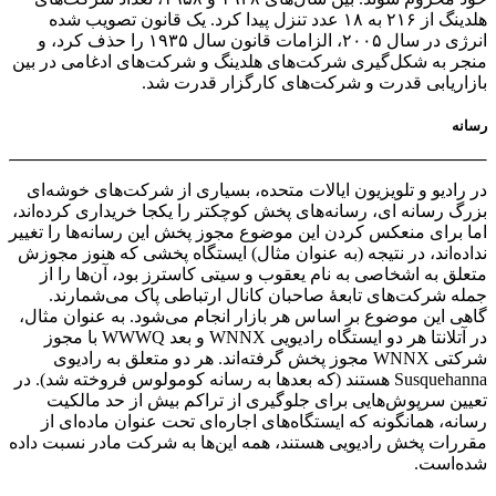
هلدینگ از ۲۱۶ به ۱۸ عدد تنزل پیدا کرد. یک قانون تصویب شده
انرژی در سال ۲۰۰۵، الزامات قانون سال ۱۹۳۵ را حذف کرد، و
منجر به شکل‌گیری شرکت‌های هلدینگ و شرکت‌های ادغامی در بین
بازاریابی قدرت و شرکت‌های کارگزار قدرت شد.
رسانه
در رادیو و تلویزیون ایالات متحده، بسیاری از شرکت‌های خوشه‌ای
بزرگ رسانه ای، رسانه‌های پخش کوچکتر را یکجا خریداری کرده‌اند،
اما برای منعکس کردن این موضوع مجوز پخش این رسانه‌ها را تغییر
نداده‌اند، در نتیجه (به عنوان مثال) ایستگاه پخشی که هنوز مجوزش
متعلق به اشخاصی به نام یعقوب و سیتی کاسترز بود، آن‌ها را از
جمله شرکت‌های تابعهٔ صاحبان کانال ارتباطی پاک می‌شمارند.
گاهی این موضوع بر اساس هر بازار انجام می‌شود. به عنوان مثال،
در آتلانتا هر دو ایستگاه رادیویی WNNX و بعد WWWQ با مجوز
شرکتی WNNX مجوز پخش گرفته‌اند. هر دو متعلق به رادیوی
Susquehanna هستند (که بعدها به رسانه کومولوس فروخته شد). در
تعیین سرپوش‌هایی برای جلوگیری از تراکم بیش از حد مالکیت
رسانه، همانگونه که ایستگاه‌های اجاره‌ای تحت عنوان ماده‌ای از
مقررات پخش رادیویی هستند، همه این‌ها به شرکت مادر نسبت داده
شده‌است.