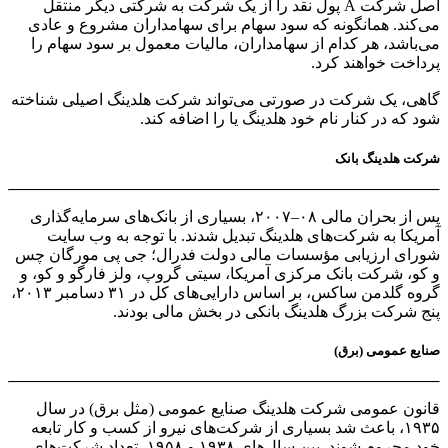
اصل شرکت A پول نقد را از یک شرکت به شرکتی دیگر منتقل
می‌کند. همانگونه که سود سهام برای سهامداران مشروع و عادی
می‌باشد، هر کدام از سهامداران، مالیات معمول بر سود سهام را
پرداخت خواهند کرد.
گاهی، یک شرکت در صورتی می‌تواند شرکت هلدینگ اصیلی شناخته
شود که در کنار نام خود هلدینگ یا را اضافه کند.
شرکت هلدینگ بانک
پس از بحران مالی ۰۸–۲۰۰۷، بسیاری از بانک‌های سرمایه‌گذاری
آمریکا به شرکت‌های هلدینگ تبدیل شدند. با توجه به وب سایت
شورای ارزیابی مؤسسات مالی دولت فدرال؛ جی پی مورگان چس
و کو، شرکت بانک مرکزی آمریکا، سیتی گروپ، ولز فارگو و کو، و
گروه گلدمن ساکس، بر اساس دارایی‌های کل در ۳۱ دسامبر ۲۰۱۳،
پنج شرکت بزرگ هلدینگ بانکی در بخش مالی بودند.
صنایع عمومی (برق)
قانون عمومی شرکت هلدینگ صنایع عمومی (مثل برق) در سال
۱۹۳۵، باعث شد بسیاری از شرکت‌های نیرو از کسب و کار تابعه
خود محروم شوند. بین سال‌های ۱۹۳۸ و ۱۹۵۸، تعداد شرکت‌های