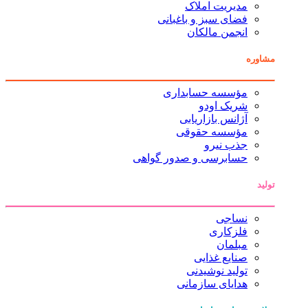
مدیریت املاک
فضای سبز و باغبانی
انجمن مالکان
مشاوره
مؤسسه حسابداری
شریک اودو
آژانس بازاریابی
مؤسسه حقوقی
جذب نیرو
حسابرسی و صدور گواهی
تولید
نساجی
فلزکاری
مبلمان
صنایع غذایی
تولید نوشیدنی
هدایای سازمانی