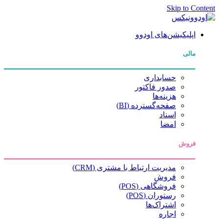
Skip to Content
اپلیکیشن‌های اودوو
مالی
حسابداری
صدور فاکتور
هزینه‌ها
صفحه‌گسترده (BI)
اسناد
امضا
فروش
مدیریت ارتباط با مشتری (CRM)
فروش
فروشگاهی (POS)
رستوران (POS)
اشتراک‌ها
اجاره