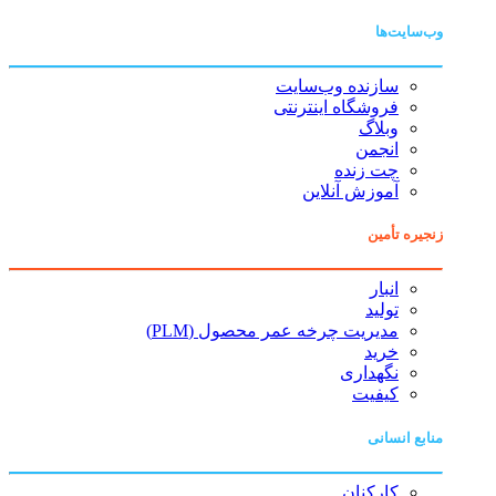
وب‌سایت‌ها
سازنده وب‌سایت
فروشگاه اینترنتی
وبلاگ
انجمن
چت زنده
آموزش آنلاین
زنجیره تأمین
انبار
تولید
مدیریت چرخه عمر محصول (PLM)
خرید
نگهداری
کیفیت
منابع انسانی
کارکنان