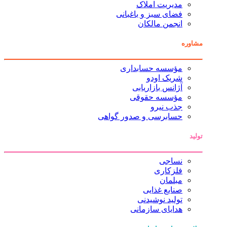
مدیریت املاک
فضای سبز و باغبانی
انجمن مالکان
مشاوره
مؤسسه حسابداری
شریک اودو
آژانس بازاریابی
مؤسسه حقوقی
جذب نیرو
حسابرسی و صدور گواهی
تولید
نساجی
فلزکاری
مبلمان
صنایع غذایی
تولید نوشیدنی
هدایای سازمانی