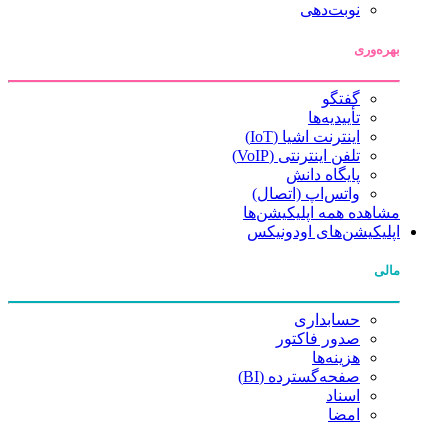
نوبت‌دهی
بهره‌وری
گفتگو
تأییدیه‌ها
اینترنت اشیا (IoT)
تلفن اینترنتی (VoIP)
پایگاه دانش
واتس‌اپ (اتصال)
مشاهده همه اپلیکیشن‌ها
اپلیکیشن‌های اودونیکس
مالی
حسابداری
صدور فاکتور
هزینه‌ها
صفحه‌گسترده (BI)
اسناد
امضا