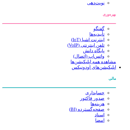
نوبت‌دهی
بهره‌وری
گفتگو
تأییدیه‌ها
اینترنت اشیا (IoT)
تلفن اینترنتی (VoIP)
پایگاه دانش
واتس‌اپ (اتصال)
مشاهده همه اپلیکیشن‌ها
اپلیکیشن‌های اودونیکس
مالی
حسابداری
صدور فاکتور
هزینه‌ها
صفحه‌گسترده (BI)
اسناد
امضا