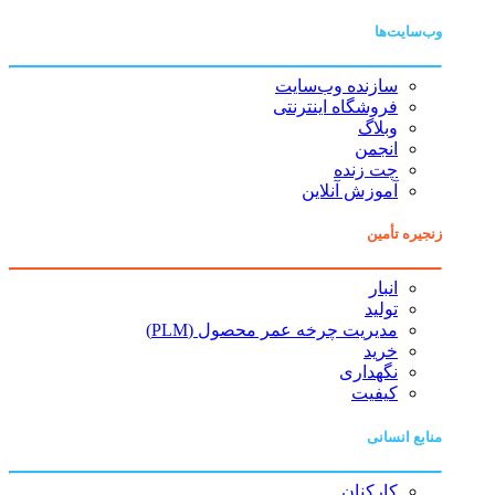
وب‌سایت‌ها
سازنده وب‌سایت
فروشگاه اینترنتی
وبلاگ
انجمن
چت زنده
آموزش آنلاین
زنجیره تأمین
انبار
تولید
مدیریت چرخه عمر محصول (PLM)
خرید
نگهداری
کیفیت
منابع انسانی
کارکنان