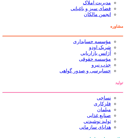
مدیریت املاک
فضای سبز و باغبانی
انجمن مالکان
مشاوره
مؤسسه حسابداری
شریک اودو
آژانس بازاریابی
مؤسسه حقوقی
جذب نیرو
حسابرسی و صدور گواهی
تولید
نساجی
فلزکاری
مبلمان
صنایع غذایی
تولید نوشیدنی
هدایای سازمانی