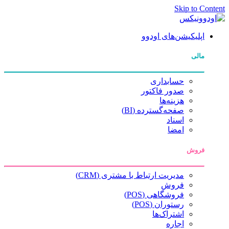
Skip to Content
اپلیکیشن‌های اودوو
مالی
حسابداری
صدور فاکتور
هزینه‌ها
صفحه‌گسترده (BI)
اسناد
امضا
فروش
مدیریت ارتباط با مشتری (CRM)
فروش
فروشگاهی (POS)
رستوران (POS)
اشتراک‌ها
اجاره