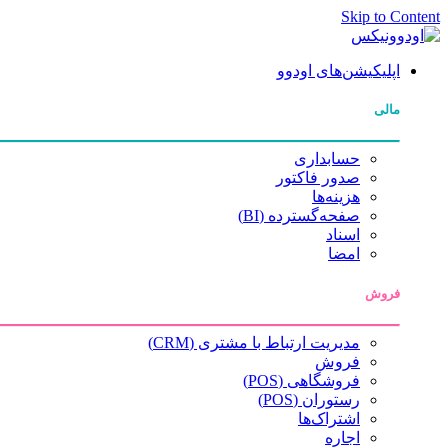
Skip to Content
اپلیکیشن‌های اودوو
مالی
حسابداری
صدور فاکتور
هزینه‌ها
صفحه‌گسترده (BI)
اسناد
امضا
فروش
مدیریت ارتباط با مشتری (CRM)
فروش
فروشگاهی (POS)
رستوران (POS)
اشتراک‌ها
اجاره