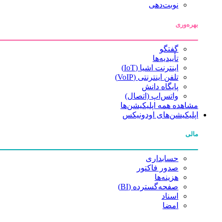
نوبت‌دهی
بهره‌وری
گفتگو
تأییدیه‌ها
اینترنت اشیا (IoT)
تلفن اینترنتی (VoIP)
پایگاه دانش
واتس‌اپ (اتصال)
مشاهده همه اپلیکیشن‌ها
اپلیکیشن‌های اودونیکس
مالی
حسابداری
صدور فاکتور
هزینه‌ها
صفحه‌گسترده (BI)
اسناد
امضا