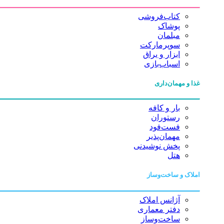
کتاب‌فروشی
پوشاک
مبلمان
سوپرمارکت
ابزار و یراق
اسباب‌بازی
غذا و مهمان‌داری
بار و کافه
رستوران
فست‌فود
مهمان‌پذیر
پخش نوشیدنی
هتل
املاک و ساخت‌وساز
آژانس املاک
دفتر معماری
ساخت‌وساز