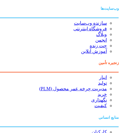
وب‌سایت‌ها
سازنده وب‌سایت
فروشگاه اینترنتی
وبلاگ
انجمن
چت زنده
آموزش آنلاین
زنجیره تأمین
انبار
تولید
مدیریت چرخه عمر محصول (PLM)
خرید
نگهداری
کیفیت
منابع انسانی
کارکنان