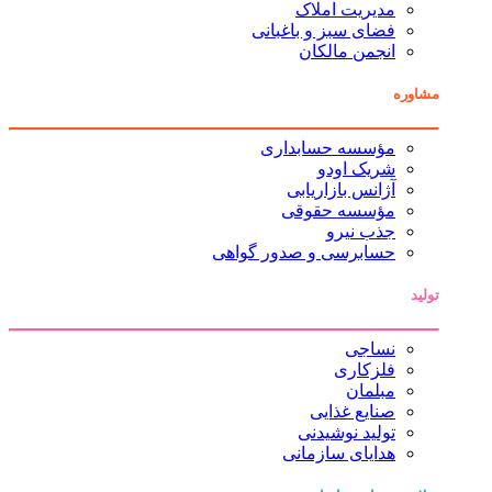
مدیریت املاک
فضای سبز و باغبانی
انجمن مالکان
مشاوره
مؤسسه حسابداری
شریک اودو
آژانس بازاریابی
مؤسسه حقوقی
جذب نیرو
حسابرسی و صدور گواهی
تولید
نساجی
فلزکاری
مبلمان
صنایع غذایی
تولید نوشیدنی
هدایای سازمانی