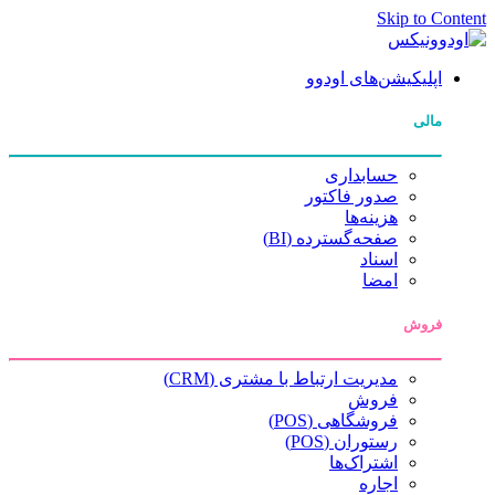
Skip to Content
اپلیکیشن‌های اودوو
مالی
حسابداری
صدور فاکتور
هزینه‌ها
صفحه‌گسترده (BI)
اسناد
امضا
فروش
مدیریت ارتباط با مشتری (CRM)
فروش
فروشگاهی (POS)
رستوران (POS)
اشتراک‌ها
اجاره