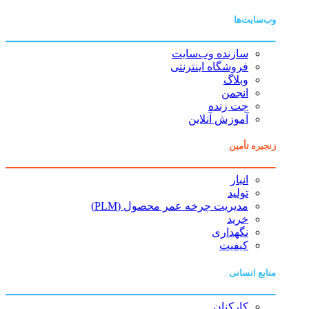
وب‌سایت‌ها
سازنده وب‌سایت
فروشگاه اینترنتی
وبلاگ
انجمن
چت زنده
آموزش آنلاین
زنجیره تأمین
انبار
تولید
مدیریت چرخه عمر محصول (PLM)
خرید
نگهداری
کیفیت
منابع انسانی
کارکنان