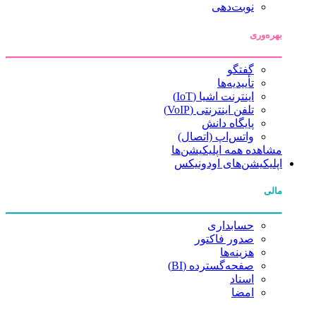
نوبت‌دهی
بهره‌وری
گفتگو
تأییدیه‌ها
اینترنت اشیا (IoT)
تلفن اینترنتی (VoIP)
پایگاه دانش
واتس‌اپ (اتصال)
مشاهده همه اپلیکیشن‌ها
اپلیکیشن‌های اودونیکس
مالی
حسابداری
صدور فاکتور
هزینه‌ها
صفحه‌گسترده (BI)
اسناد
امضا