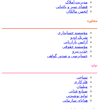
مدیریت املاک
فضای سبز و باغبانی
انجمن مالکان
مشاوره
مؤسسه حسابداری
شریک اودو
آژانس بازاریابی
مؤسسه حقوقی
جذب نیرو
حسابرسی و صدور گواهی
تولید
نساجی
فلزکاری
مبلمان
صنایع غذایی
تولید نوشیدنی
هدایای سازمانی