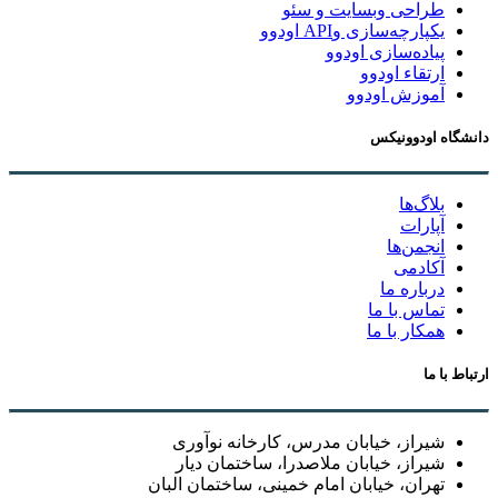
طراحی وبسایت و سئو
یکپارچه‌سازی وAPI اودوو
پیاده‌سازی اودوو
ارتقاء اودوو
آموزش اودوو
دانشگاه اودوونیکس
بلاگ‌ها
آپارات
انجمن‌ها
آکادمی
درباره ما
تماس با ما
همکار با ما
ارتباط با ما
شیراز، خیابان مدرس، کارخانه نوآوری
شیراز، خیابان ملاصدرا، ساختمان دیار
تهران، خیابان امام خمینی، ساختمان البان