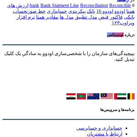
#
Reconcilile
Reconciliation
Bank Statment Line
bank
ارزش های
همتا
اودوو
اودوو 16
بانک
پیکربندی
حسابداری
خط صورتحساب
بانکی
فاکتور
قبض
مدل تطبیق
مدل ها
مقادیر همتا
نرم افزار
ویراوب۱۲۳
درباره
اودونیکس
بپیچیدگی‌های سازمان را با شخصی‌سازی اودوو به سادگیِ یک کلیک
تبدیل کنید.
برنامه‌ها و سرویس‌ها
حسابداری و حسابرسی
ارتباط با مشتریان