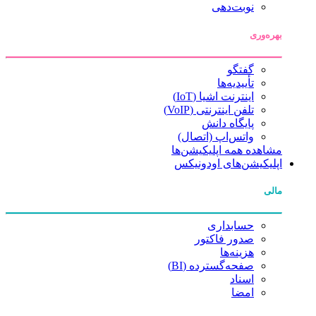
نوبت‌دهی
بهره‌وری
گفتگو
تأییدیه‌ها
اینترنت اشیا (IoT)
تلفن اینترنتی (VoIP)
پایگاه دانش
واتس‌اپ (اتصال)
مشاهده همه اپلیکیشن‌ها
اپلیکیشن‌های اودونیکس
مالی
حسابداری
صدور فاکتور
هزینه‌ها
صفحه‌گسترده (BI)
اسناد
امضا