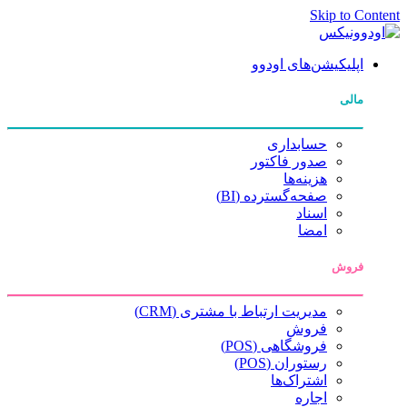
Skip to Content
اپلیکیشن‌های اودوو
مالی
حسابداری
صدور فاکتور
هزینه‌ها
صفحه‌گسترده (BI)
اسناد
امضا
فروش
مدیریت ارتباط با مشتری (CRM)
فروش
فروشگاهی (POS)
رستوران (POS)
اشتراک‌ها
اجاره