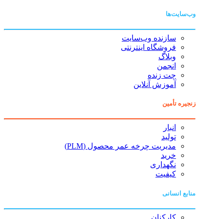
وب‌سایت‌ها
سازنده وب‌سایت
فروشگاه اینترنتی
وبلاگ
انجمن
چت زنده
آموزش آنلاین
زنجیره تأمین
انبار
تولید
مدیریت چرخه عمر محصول (PLM)
خرید
نگهداری
کیفیت
منابع انسانی
کارکنان