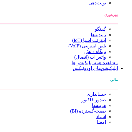
نوبت‌دهی
بهره‌وری
گفتگو
تأییدیه‌ها
اینترنت اشیا (IoT)
تلفن اینترنتی (VoIP)
پایگاه دانش
واتس‌اپ (اتصال)
مشاهده همه اپلیکیشن‌ها
اپلیکیشن‌های اودونیکس
مالی
حسابداری
صدور فاکتور
هزینه‌ها
صفحه‌گسترده (BI)
اسناد
امضا