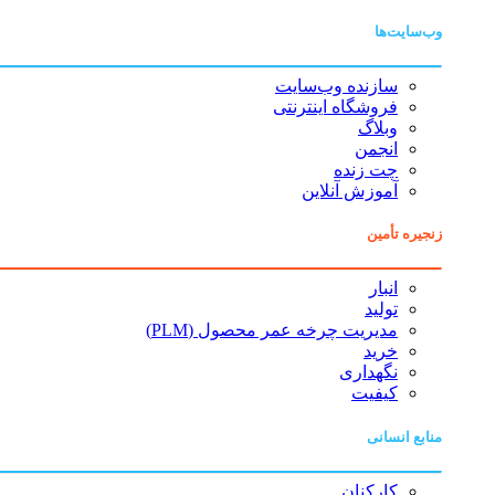
وب‌سایت‌ها
سازنده وب‌سایت
فروشگاه اینترنتی
وبلاگ
انجمن
چت زنده
آموزش آنلاین
زنجیره تأمین
انبار
تولید
مدیریت چرخه عمر محصول (PLM)
خرید
نگهداری
کیفیت
منابع انسانی
کارکنان