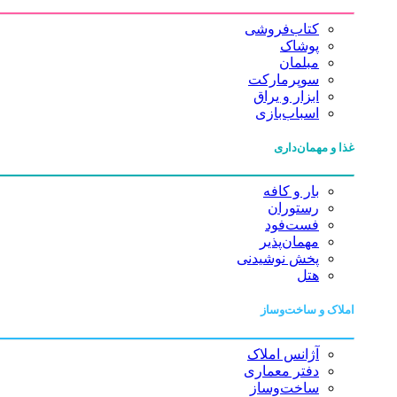
کتاب‌فروشی
پوشاک
مبلمان
سوپرمارکت
ابزار و یراق
اسباب‌بازی
غذا و مهمان‌داری
بار و کافه
رستوران
فست‌فود
مهمان‌پذیر
پخش نوشیدنی
هتل
املاک و ساخت‌وساز
آژانس املاک
دفتر معماری
ساخت‌وساز