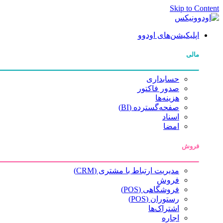
Skip to Content
اپلیکیشن‌های اودوو
مالی
حسابداری
صدور فاکتور
هزینه‌ها
صفحه‌گسترده (BI)
اسناد
امضا
فروش
مدیریت ارتباط با مشتری (CRM)
فروش
فروشگاهی (POS)
رستوران (POS)
اشتراک‌ها
اجاره