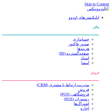
Skip to Content
اپلیکیشن‌های اودوو
مالی
حسابداری
صدور فاکتور
هزینه‌ها
صفحه‌گسترده (BI)
اسناد
امضا
فروش
مدیریت ارتباط با مشتری (CRM)
فروش
فروشگاهی (POS)
رستوران (POS)
اشتراک‌ها
اجاره