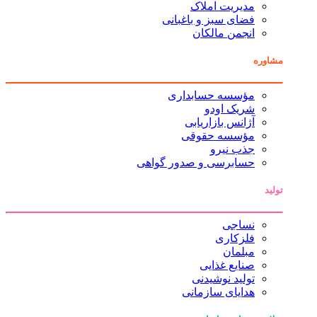
مدیریت املاک
فضای سبز و باغبانی
انجمن مالکان
مشاوره
مؤسسه حسابداری
شریک اودو
آژانس بازاریابی
مؤسسه حقوقی
جذب نیرو
حسابرسی و صدور گواهی
تولید
نساجی
فلزکاری
مبلمان
صنایع غذایی
تولید نوشیدنی
هدایای سازمانی