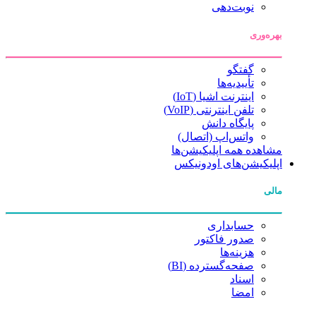
نوبت‌دهی
بهره‌وری
گفتگو
تأییدیه‌ها
اینترنت اشیا (IoT)
تلفن اینترنتی (VoIP)
پایگاه دانش
واتس‌اپ (اتصال)
مشاهده همه اپلیکیشن‌ها
اپلیکیشن‌های اودونیکس
مالی
حسابداری
صدور فاکتور
هزینه‌ها
صفحه‌گسترده (BI)
اسناد
امضا