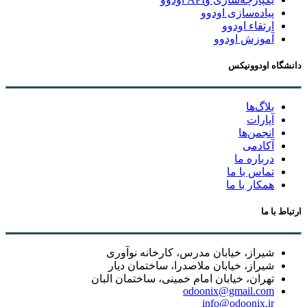
پیاده‌سازی اودوو
ارتقاء اودوو
آموزش اودوو
دانشگاه اودوونیکس
بلاگ‌ها
آپارات
انجمن‌ها
آکادمی
درباره ما
تماس با ما
همکار با ما
ارتباط با ما
شیراز، خیابان مدرس، کارخانه نوآوری
شیراز، خیابان ملاصدرا، ساختمان دیار
تهران، خیابان امام خمینی، ساختمان البان
odoonix@gmail.com
info@odoonix.ir