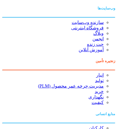
وب‌سایت‌ها
سازنده وب‌سایت
فروشگاه اینترنتی
وبلاگ
انجمن
چت زنده
آموزش آنلاین
زنجیره تأمین
انبار
تولید
مدیریت چرخه عمر محصول (PLM)
خرید
نگهداری
کیفیت
منابع انسانی
کارکنان