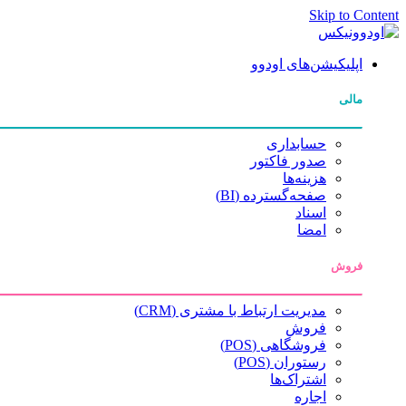
Skip to Content
اپلیکیشن‌های اودوو
مالی
حسابداری
صدور فاکتور
هزینه‌ها
صفحه‌گسترده (BI)
اسناد
امضا
فروش
مدیریت ارتباط با مشتری (CRM)
فروش
فروشگاهی (POS)
رستوران (POS)
اشتراک‌ها
اجاره