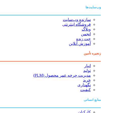
وب‌سایت‌ها
سازنده وب‌سایت
فروشگاه اینترنتی
وبلاگ
انجمن
چت زنده
آموزش آنلاین
زنجیره تأمین
انبار
تولید
مدیریت چرخه عمر محصول (PLM)
خرید
نگهداری
کیفیت
منابع انسانی
کارکنان