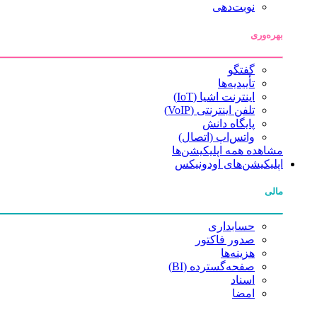
نوبت‌دهی
بهره‌وری
گفتگو
تأییدیه‌ها
اینترنت اشیا (IoT)
تلفن اینترنتی (VoIP)
پایگاه دانش
واتس‌اپ (اتصال)
مشاهده همه اپلیکیشن‌ها
اپلیکیشن‌های اودونیکس
مالی
حسابداری
صدور فاکتور
هزینه‌ها
صفحه‌گسترده (BI)
اسناد
امضا