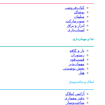
کتاب‌فروشی
پوشاک
مبلمان
سوپرمارکت
ابزار و یراق
اسباب‌بازی
غذا و مهمان‌داری
بار و کافه
رستوران
فست‌فود
مهمان‌پذیر
پخش نوشیدنی
هتل
املاک و ساخت‌وساز
آژانس املاک
دفتر معماری
ساخت‌وساز