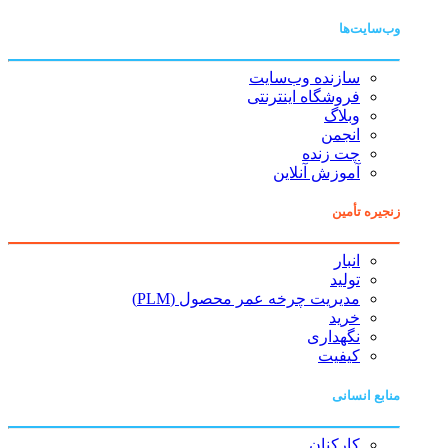
وب‌سایت‌ها
سازنده وب‌سایت
فروشگاه اینترنتی
وبلاگ
انجمن
چت زنده
آموزش آنلاین
زنجیره تأمین
انبار
تولید
مدیریت چرخه عمر محصول (PLM)
خرید
نگهداری
کیفیت
منابع انسانی
کارکنان