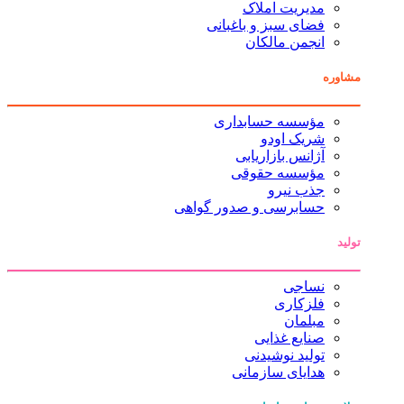
مدیریت املاک
فضای سبز و باغبانی
انجمن مالکان
مشاوره
مؤسسه حسابداری
شریک اودو
آژانس بازاریابی
مؤسسه حقوقی
جذب نیرو
حسابرسی و صدور گواهی
تولید
نساجی
فلزکاری
مبلمان
صنایع غذایی
تولید نوشیدنی
هدایای سازمانی