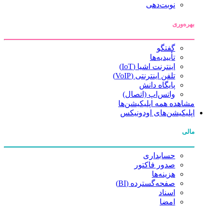
نوبت‌دهی
بهره‌وری
گفتگو
تأییدیه‌ها
اینترنت اشیا (IoT)
تلفن اینترنتی (VoIP)
پایگاه دانش
واتس‌اپ (اتصال)
مشاهده همه اپلیکیشن‌ها
اپلیکیشن‌های اودونیکس
مالی
حسابداری
صدور فاکتور
هزینه‌ها
صفحه‌گسترده (BI)
اسناد
امضا