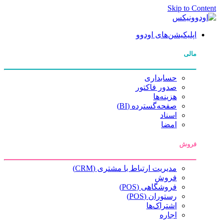
Skip to Content
اپلیکیشن‌های اودوو
مالی
حسابداری
صدور فاکتور
هزینه‌ها
صفحه‌گسترده (BI)
اسناد
امضا
فروش
مدیریت ارتباط با مشتری (CRM)
فروش
فروشگاهی (POS)
رستوران (POS)
اشتراک‌ها
اجاره