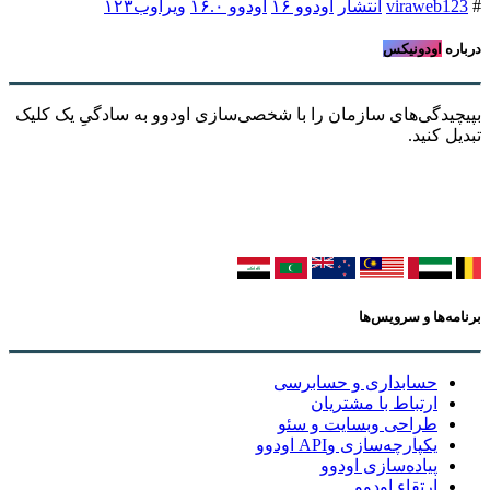
#
viraweb123
انتشار
اودوو ۱۶
اودوو ۱۶.۰
ویراوب۱۲۳
درباره
اودونیکس
بپیچیدگی‌های سازمان را با شخصی‌سازی اودوو به سادگیِ یک کلیک
تبدیل کنید.
برنامه‌ها و سرویس‌ها
حسابداری و حسابرسی
ارتباط با مشتریان
طراحی وبسایت و سئو
یکپارچه‌سازی وAPI اودوو
پیاده‌سازی اودوو
ارتقاء اودوو