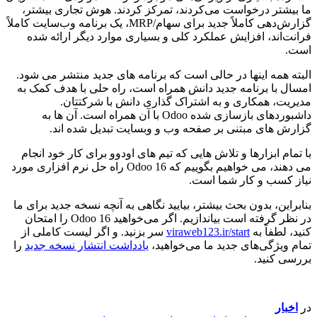
ما بیشتر درخواست می‌کردند، تمرکز کردند. هوش تجاری بیشتر،
گزارش‌دهی کاملاً جدید برای سهام/MRP، یک برنامه وب‌سایت کاملاً
فرانت‌اند، افزایش عملکرد کلی و بسیاری موارد دیگر ارائه شده
است.
البته همه اینها در حالی است که برنامه های جدید منتشر می شود.
امسال با برنامه جدید دانش همراه است، راه حلی با هدف کمک به
مدیریت، همکاری و به اشتراک گذاری دانش با شرکتتان.
داشبوردهای بازسازی شده Odoo با آن همراه است. آن ها به
گزارش های مبتنی بر صفحه وب و وبسایت تبدیل شده اند.
با تمام ابزارها و تلاش هایی که تیم های اودوو برای کار خود انجام
می دهند، می خواهیم بگوییم که Odoo 16 راه حل نرم افزاری مورد
نیاز کسب و کار شما است.
بنابراین، بدون بحث بیشتر، بیایید نگاهی به آنچه نسخه جدید برای ما
در نظر گرفته است بیاندازیم. اگر می‌خواهید Odoo 16 را امتحان
کنید، لطفاً به
viraweb123.ir/start
سر بزنید. و اگر لیست کاملی از
تمام ویژگی‌های جدید ما می‌خواهید،
یادداشت انتشار نسخه جدید
را
بررسی کنید.
در
اخبار