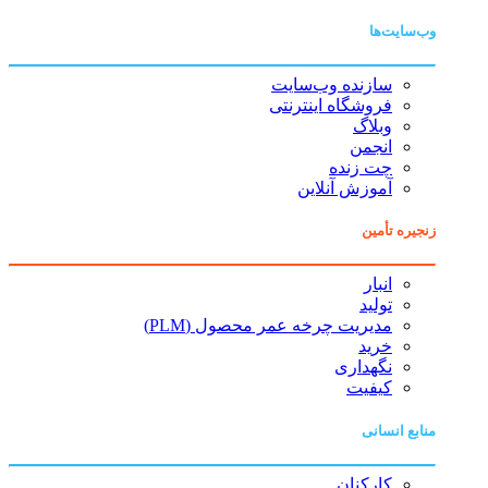
وب‌سایت‌ها
سازنده وب‌سایت
فروشگاه اینترنتی
وبلاگ
انجمن
چت زنده
آموزش آنلاین
زنجیره تأمین
انبار
تولید
مدیریت چرخه عمر محصول (PLM)
خرید
نگهداری
کیفیت
منابع انسانی
کارکنان