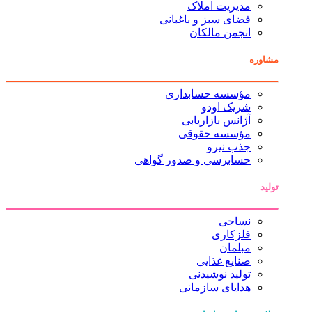
مدیریت املاک
فضای سبز و باغبانی
انجمن مالکان
مشاوره
مؤسسه حسابداری
شریک اودو
آژانس بازاریابی
مؤسسه حقوقی
جذب نیرو
حسابرسی و صدور گواهی
تولید
نساجی
فلزکاری
مبلمان
صنایع غذایی
تولید نوشیدنی
هدایای سازمانی