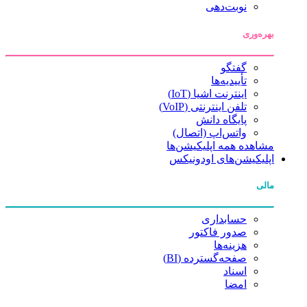
نوبت‌دهی
بهره‌وری
گفتگو
تأییدیه‌ها
اینترنت اشیا (IoT)
تلفن اینترنتی (VoIP)
پایگاه دانش
واتس‌اپ (اتصال)
مشاهده همه اپلیکیشن‌ها
اپلیکیشن‌های اودونیکس
مالی
حسابداری
صدور فاکتور
هزینه‌ها
صفحه‌گسترده (BI)
اسناد
امضا