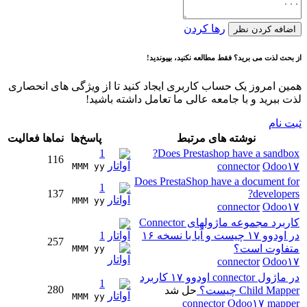
رها کردن
اضافه کردن نظر
از بحث لذت می برید؟ فقط مطالعه نکنید، بپیوندید!
همین امروز یک حساب کاربری ایجاد کنید تا از ویژگی های انحصاری
لذت ببرید و با جامعه عالی ما تعامل داشته باشید!
ثبت نام
نوشته های مرتبط
پاسخ‌ها
نماها
فعالیت
1
Does Prestashop have a sandbox?
116
connector
Odoo۱۷
MMM yy 
Does PrestaShop have a document for
1
137
developers?
MMM yy 
connector
Odoo۱۷
کاربرد مجموعه ماژولهای Connector
در اودوو ۱۷ چیست و آیا با نسخه ۱۶
1
257
متفاوت است؟
MMM yy 
connector
Odoo۱۷
در ماژول connector اودوو ۱۷ کاربرد
1
280
Child Mapper چیست؟
حل شد
MMM yy 
connector
Odoo۱۷
mapper