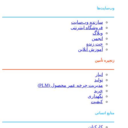
وب‌سایت‌ها
سازنده وب‌سایت
فروشگاه اینترنتی
وبلاگ
انجمن
چت زنده
آموزش آنلاین
زنجیره تأمین
انبار
تولید
مدیریت چرخه عمر محصول (PLM)
خرید
نگهداری
کیفیت
منابع انسانی
کارکنان