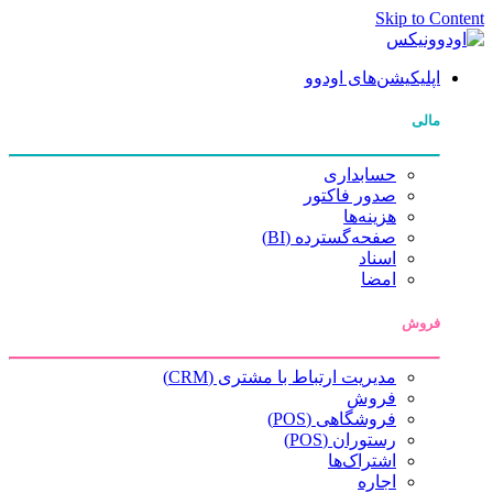
Skip to Content
اپلیکیشن‌های اودوو
مالی
حسابداری
صدور فاکتور
هزینه‌ها
صفحه‌گسترده (BI)
اسناد
امضا
فروش
مدیریت ارتباط با مشتری (CRM)
فروش
فروشگاهی (POS)
رستوران (POS)
اشتراک‌ها
اجاره