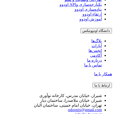
یکپارچه‌سازی وAPI اودوو
پیاده‌سازی اودوو
ارتقاء اودوو
آموزش اودوو
دانشگاه اودوونیکس
بلاگ‌ها
آپارات
انجمن‌ها
آکادمی
درباره ما
تماس با ما
همکار با ما
ارتباط با ما
شیراز، خیابان مدرس، کارخانه نوآوری
شیراز، خیابان ملاصدرا، ساختمان دیار
تهران، خیابان امام خمینی، ساختمان البان
odoonix@gmail.com