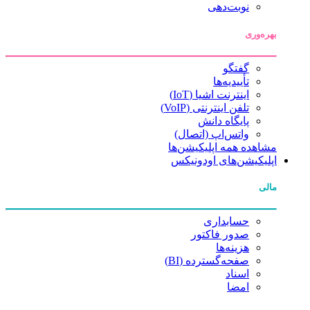
نوبت‌دهی
بهره‌وری
گفتگو
تأییدیه‌ها
اینترنت اشیا (IoT)
تلفن اینترنتی (VoIP)
پایگاه دانش
واتس‌اپ (اتصال)
مشاهده همه اپلیکیشن‌ها
اپلیکیشن‌های اودونیکس
مالی
حسابداری
صدور فاکتور
هزینه‌ها
صفحه‌گسترده (BI)
اسناد
امضا