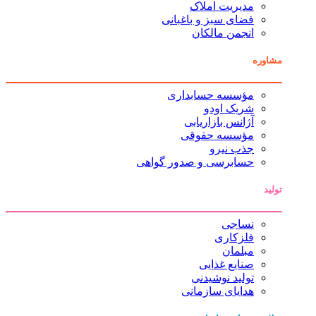
مدیریت املاک
فضای سبز و باغبانی
انجمن مالکان
مشاوره
مؤسسه حسابداری
شریک اودو
آژانس بازاریابی
مؤسسه حقوقی
جذب نیرو
حسابرسی و صدور گواهی
تولید
نساجی
فلزکاری
مبلمان
صنایع غذایی
تولید نوشیدنی
هدایای سازمانی