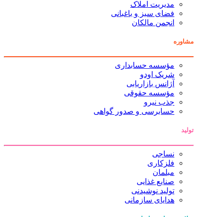
مدیریت املاک
فضای سبز و باغبانی
انجمن مالکان
مشاوره
مؤسسه حسابداری
شریک اودو
آژانس بازاریابی
مؤسسه حقوقی
جذب نیرو
حسابرسی و صدور گواهی
تولید
نساجی
فلزکاری
مبلمان
صنایع غذایی
تولید نوشیدنی
هدایای سازمانی