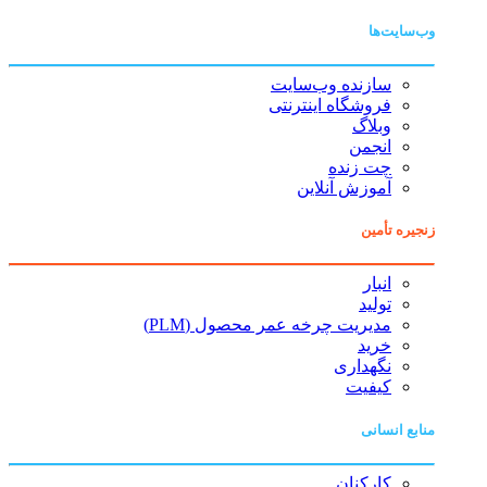
وب‌سایت‌ها
سازنده وب‌سایت
فروشگاه اینترنتی
وبلاگ
انجمن
چت زنده
آموزش آنلاین
زنجیره تأمین
انبار
تولید
مدیریت چرخه عمر محصول (PLM)
خرید
نگهداری
کیفیت
منابع انسانی
کارکنان