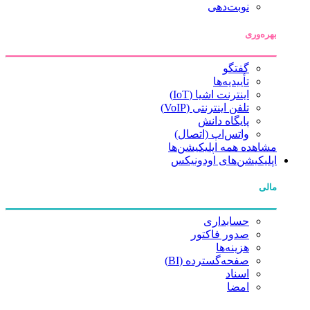
نوبت‌دهی
بهره‌وری
گفتگو
تأییدیه‌ها
اینترنت اشیا (IoT)
تلفن اینترنتی (VoIP)
پایگاه دانش
واتس‌اپ (اتصال)
مشاهده همه اپلیکیشن‌ها
اپلیکیشن‌های اودونیکس
مالی
حسابداری
صدور فاکتور
هزینه‌ها
صفحه‌گسترده (BI)
اسناد
امضا