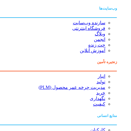
وب‌سایت‌ها
سازنده وب‌سایت
فروشگاه اینترنتی
وبلاگ
انجمن
چت زنده
آموزش آنلاین
زنجیره تأمین
انبار
تولید
مدیریت چرخه عمر محصول (PLM)
خرید
نگهداری
کیفیت
منابع انسانی
کارکنان