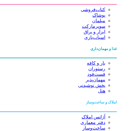
کتاب‌فروشی
پوشاک
مبلمان
سوپرمارکت
ابزار و یراق
اسباب‌بازی
غذا و مهمان‌داری
بار و کافه
رستوران
فست‌فود
مهمان‌پذیر
پخش نوشیدنی
هتل
املاک و ساخت‌وساز
آژانس املاک
دفتر معماری
ساخت‌وساز