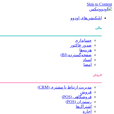
Skip to Content
اپلیکیشن‌های اودوو
مالی
حسابداری
صدور فاکتور
هزینه‌ها
صفحه‌گسترده (BI)
اسناد
امضا
فروش
مدیریت ارتباط با مشتری (CRM)
فروش
فروشگاهی (POS)
رستوران (POS)
اشتراک‌ها
اجاره