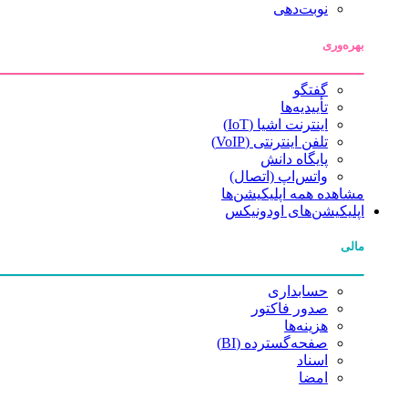
نوبت‌دهی
بهره‌وری
گفتگو
تأییدیه‌ها
اینترنت اشیا (IoT)
تلفن اینترنتی (VoIP)
پایگاه دانش
واتس‌اپ (اتصال)
مشاهده همه اپلیکیشن‌ها
اپلیکیشن‌های اودونیکس
مالی
حسابداری
صدور فاکتور
هزینه‌ها
صفحه‌گسترده (BI)
اسناد
امضا