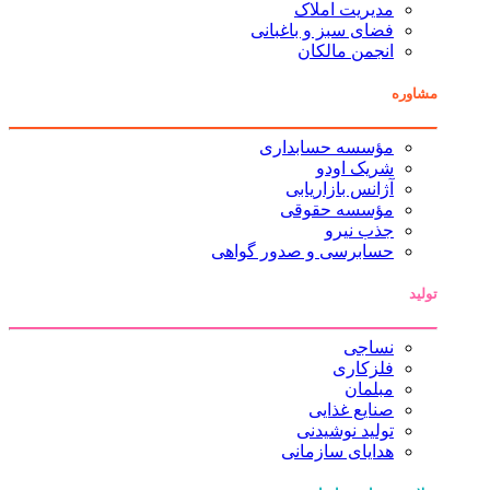
مدیریت املاک
فضای سبز و باغبانی
انجمن مالکان
مشاوره
مؤسسه حسابداری
شریک اودو
آژانس بازاریابی
مؤسسه حقوقی
جذب نیرو
حسابرسی و صدور گواهی
تولید
نساجی
فلزکاری
مبلمان
صنایع غذایی
تولید نوشیدنی
هدایای سازمانی