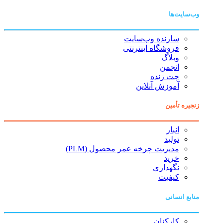
وب‌سایت‌ها
سازنده وب‌سایت
فروشگاه اینترنتی
وبلاگ
انجمن
چت زنده
آموزش آنلاین
زنجیره تأمین
انبار
تولید
مدیریت چرخه عمر محصول (PLM)
خرید
نگهداری
کیفیت
منابع انسانی
کارکنان