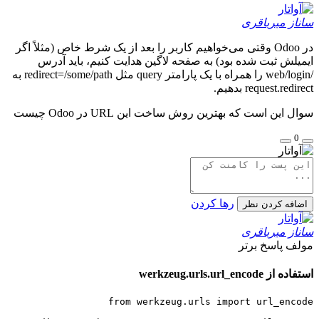
ز میرباقری
در Odoo وقتی می‌خواهیم کاربر را بعد از یک شرط خاص (مثلاً اگر
لش ثبت شده بود) به صفحه لاگین هدایت کنیم، باید آدرس
/web/login را همراه با یک پارامتر query مثل redirect=/some/path به
request.re بدهیم.
این است که بهترین روش ساخت این URL در Odoo چیست
رها کردن
فه کردن نظر
ز میرباقری
ف
پاسخ برتر
werkzeug.urls.url_encod