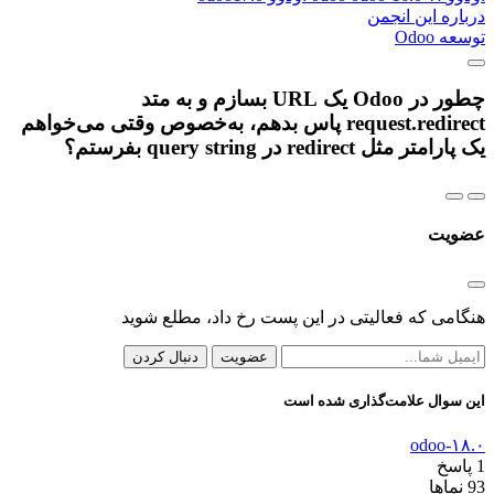
ره این انجمن
Odoo
چطور در Odoo یک URL بسازم و به متد
request.redirect پاس بدهم، به‌خصوص وقتی می‌خواهم
 مثل redirect در query string بفرستم؟
یت
می که فعالیتی در این پست رخ داد، مطلع شوید
عضویت
دنبال کردن
سوال علامت‌گذاری شده است
odoo-
سخ
ماها