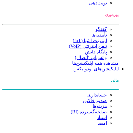
نوبت‌دهی
بهره‌وری
گفتگو
تأییدیه‌ها
اینترنت اشیا (IoT)
تلفن اینترنتی (VoIP)
پایگاه دانش
واتس‌اپ (اتصال)
مشاهده همه اپلیکیشن‌ها
اپلیکیشن‌های اودونیکس
مالی
حسابداری
صدور فاکتور
هزینه‌ها
صفحه‌گسترده (BI)
اسناد
امضا