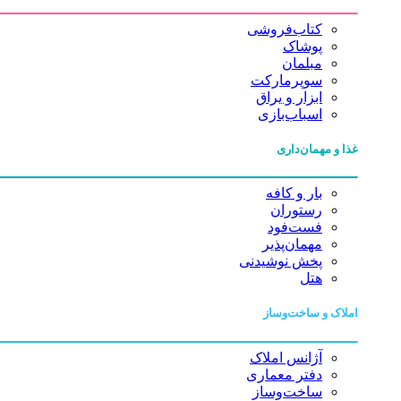
کتاب‌فروشی
پوشاک
مبلمان
سوپرمارکت
ابزار و یراق
اسباب‌بازی
غذا و مهمان‌داری
بار و کافه
رستوران
فست‌فود
مهمان‌پذیر
پخش نوشیدنی
هتل
املاک و ساخت‌وساز
آژانس املاک
دفتر معماری
ساخت‌وساز