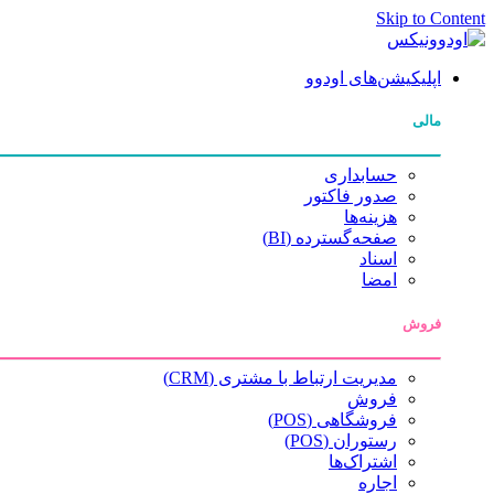
Skip to Content
اپلیکیشن‌های اودوو
مالی
حسابداری
صدور فاکتور
هزینه‌ها
صفحه‌گسترده (BI)
اسناد
امضا
فروش
مدیریت ارتباط با مشتری (CRM)
فروش
فروشگاهی (POS)
رستوران (POS)
اشتراک‌ها
اجاره