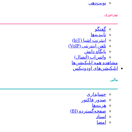
نوبت‌دهی
بهره‌وری
گفتگو
تأییدیه‌ها
اینترنت اشیا (IoT)
تلفن اینترنتی (VoIP)
پایگاه دانش
واتس‌اپ (اتصال)
مشاهده همه اپلیکیشن‌ها
اپلیکیشن‌های اودونیکس
مالی
حسابداری
صدور فاکتور
هزینه‌ها
صفحه‌گسترده (BI)
اسناد
امضا