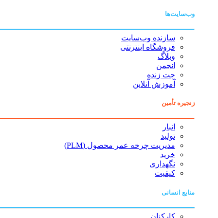
وب‌سایت‌ها
سازنده وب‌سایت
فروشگاه اینترنتی
وبلاگ
انجمن
چت زنده
آموزش آنلاین
زنجیره تأمین
انبار
تولید
مدیریت چرخه عمر محصول (PLM)
خرید
نگهداری
کیفیت
منابع انسانی
کارکنان