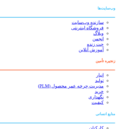
وب‌سایت‌ها
سازنده وب‌سایت
فروشگاه اینترنتی
وبلاگ
انجمن
چت زنده
آموزش آنلاین
زنجیره تأمین
انبار
تولید
مدیریت چرخه عمر محصول (PLM)
خرید
نگهداری
کیفیت
منابع انسانی
کارکنان