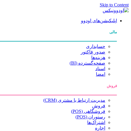
Skip to Content
اپلیکیشن‌های اودوو
مالی
حسابداری
صدور فاکتور
هزینه‌ها
صفحه‌گسترده (BI)
اسناد
امضا
فروش
مدیریت ارتباط با مشتری (CRM)
فروش
فروشگاهی (POS)
رستوران (POS)
اشتراک‌ها
اجاره