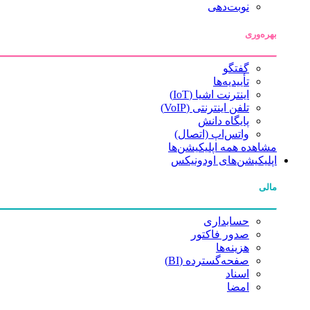
نوبت‌دهی
بهره‌وری
گفتگو
تأییدیه‌ها
اینترنت اشیا (IoT)
تلفن اینترنتی (VoIP)
پایگاه دانش
واتس‌اپ (اتصال)
مشاهده همه اپلیکیشن‌ها
اپلیکیشن‌های اودونیکس
مالی
حسابداری
صدور فاکتور
هزینه‌ها
صفحه‌گسترده (BI)
اسناد
امضا