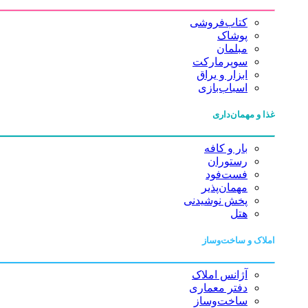
کتاب‌فروشی
پوشاک
مبلمان
سوپرمارکت
ابزار و یراق
اسباب‌بازی
غذا و مهمان‌داری
بار و کافه
رستوران
فست‌فود
مهمان‌پذیر
پخش نوشیدنی
هتل
املاک و ساخت‌وساز
آژانس املاک
دفتر معماری
ساخت‌وساز