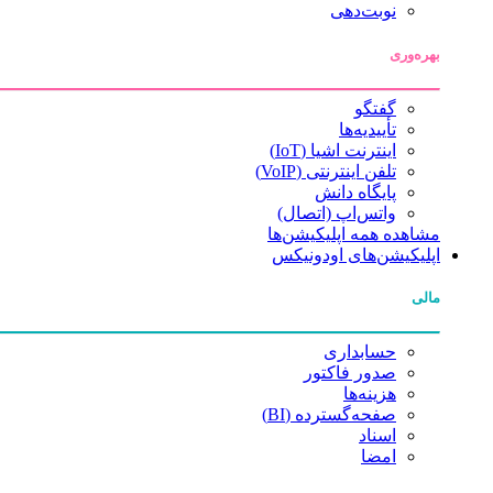
نوبت‌دهی
بهره‌وری
گفتگو
تأییدیه‌ها
اینترنت اشیا (IoT)
تلفن اینترنتی (VoIP)
پایگاه دانش
واتس‌اپ (اتصال)
مشاهده همه اپلیکیشن‌ها
اپلیکیشن‌های اودونیکس
مالی
حسابداری
صدور فاکتور
هزینه‌ها
صفحه‌گسترده (BI)
اسناد
امضا