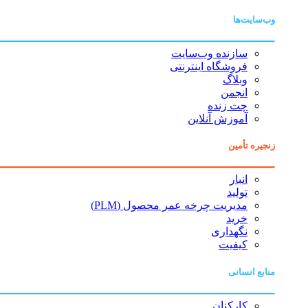
وب‌سایت‌ها
سازنده وب‌سایت
فروشگاه اینترنتی
وبلاگ
انجمن
چت زنده
آموزش آنلاین
زنجیره تأمین
انبار
تولید
مدیریت چرخه عمر محصول (PLM)
خرید
نگهداری
کیفیت
منابع انسانی
کارکنان