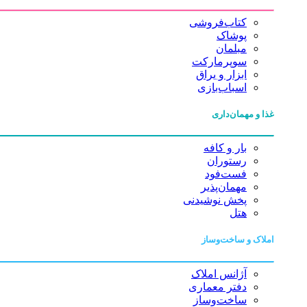
کتاب‌فروشی
پوشاک
مبلمان
سوپرمارکت
ابزار و یراق
اسباب‌بازی
غذا و مهمان‌داری
بار و کافه
رستوران
فست‌فود
مهمان‌پذیر
پخش نوشیدنی
هتل
املاک و ساخت‌وساز
آژانس املاک
دفتر معماری
ساخت‌وساز