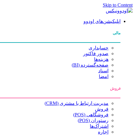
Skip to Content
اپلیکیشن‌های اودوو
مالی
حسابداری
صدور فاکتور
هزینه‌ها
صفحه‌گسترده (BI)
اسناد
امضا
فروش
مدیریت ارتباط با مشتری (CRM)
فروش
فروشگاهی (POS)
رستوران (POS)
اشتراک‌ها
اجاره