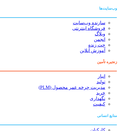
وب‌سایت‌ها
سازنده وب‌سایت
فروشگاه اینترنتی
وبلاگ
انجمن
چت زنده
آموزش آنلاین
زنجیره تأمین
انبار
تولید
مدیریت چرخه عمر محصول (PLM)
خرید
نگهداری
کیفیت
منابع انسانی
کارکنان