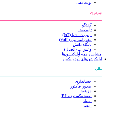
نوبت‌دهی
بهره‌وری
گفتگو
تأییدیه‌ها
اینترنت اشیا (IoT)
تلفن اینترنتی (VoIP)
پایگاه دانش
واتس‌اپ (اتصال)
مشاهده همه اپلیکیشن‌ها
اپلیکیشن‌های اودونیکس
مالی
حسابداری
صدور فاکتور
هزینه‌ها
صفحه‌گسترده (BI)
اسناد
امضا