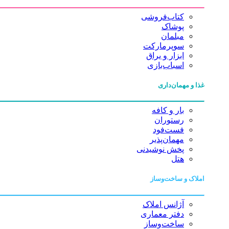
کتاب‌فروشی
پوشاک
مبلمان
سوپرمارکت
ابزار و یراق
اسباب‌بازی
غذا و مهمان‌داری
بار و کافه
رستوران
فست‌فود
مهمان‌پذیر
پخش نوشیدنی
هتل
املاک و ساخت‌وساز
آژانس املاک
دفتر معماری
ساخت‌وساز