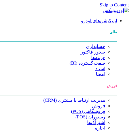
Skip to Content
اپلیکیشن‌های اودوو
مالی
حسابداری
صدور فاکتور
هزینه‌ها
صفحه‌گسترده (BI)
اسناد
امضا
فروش
مدیریت ارتباط با مشتری (CRM)
فروش
فروشگاهی (POS)
رستوران (POS)
اشتراک‌ها
اجاره