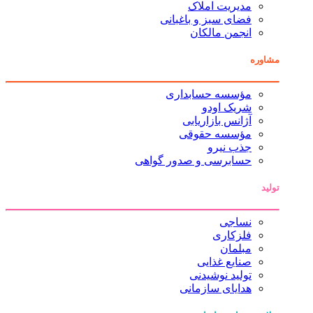
مدیریت املاک
فضای سبز و باغبانی
انجمن مالکان
مشاوره
مؤسسه حسابداری
شریک اودو
آژانس بازاریابی
مؤسسه حقوقی
جذب نیرو
حسابرسی و صدور گواهی
تولید
نساجی
فلزکاری
مبلمان
صنایع غذایی
تولید نوشیدنی
هدایای سازمانی