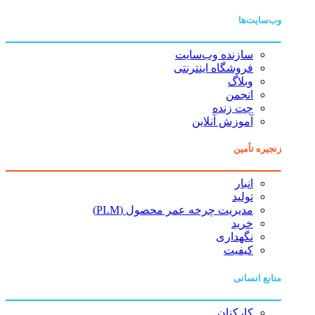
وب‌سایت‌ها
سازنده وب‌سایت
فروشگاه اینترنتی
وبلاگ
انجمن
چت زنده
آموزش آنلاین
زنجیره تأمین
انبار
تولید
مدیریت چرخه عمر محصول (PLM)
خرید
نگهداری
کیفیت
منابع انسانی
کارکنان