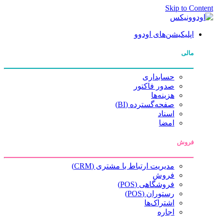
Skip to Content
اپلیکیشن‌های اودوو
مالی
حسابداری
صدور فاکتور
هزینه‌ها
صفحه‌گسترده (BI)
اسناد
امضا
فروش
مدیریت ارتباط با مشتری (CRM)
فروش
فروشگاهی (POS)
رستوران (POS)
اشتراک‌ها
اجاره