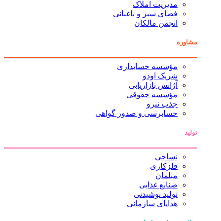
مدیریت املاک
فضای سبز و باغبانی
انجمن مالکان
مشاوره
مؤسسه حسابداری
شریک اودو
آژانس بازاریابی
مؤسسه حقوقی
جذب نیرو
حسابرسی و صدور گواهی
تولید
نساجی
فلزکاری
مبلمان
صنایع غذایی
تولید نوشیدنی
هدایای سازمانی