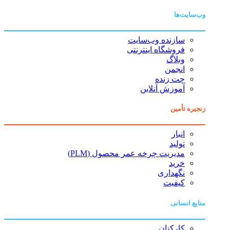
وب‌سایت‌ها
سازنده وب‌سایت
فروشگاه اینترنتی
وبلاگ
انجمن
چت زنده
آموزش آنلاین
زنجیره تأمین
انبار
تولید
مدیریت چرخه عمر محصول (PLM)
خرید
نگهداری
کیفیت
منابع انسانی
کارکنان