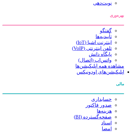
نوبت‌دهی
بهره‌وری
گفتگو
تأییدیه‌ها
اینترنت اشیا (IoT)
تلفن اینترنتی (VoIP)
پایگاه دانش
واتس‌اپ (اتصال)
مشاهده همه اپلیکیشن‌ها
اپلیکیشن‌های اودونیکس
مالی
حسابداری
صدور فاکتور
هزینه‌ها
صفحه‌گسترده (BI)
اسناد
امضا