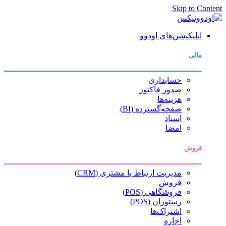
Skip to Content
اپلیکیشن‌های اودوو
مالی
حسابداری
صدور فاکتور
هزینه‌ها
صفحه‌گسترده (BI)
اسناد
امضا
فروش
مدیریت ارتباط با مشتری (CRM)
فروش
فروشگاهی (POS)
رستوران (POS)
اشتراک‌ها
اجاره