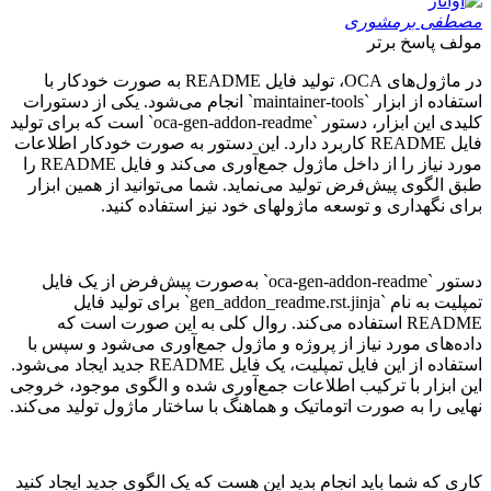
مصطفی برمشوری
مولف
پاسخ برتر
در ماژول‌های OCA، تولید فایل README به صورت خودکار با
استفاده از ابزار `maintainer-tools` انجام می‌شود. یکی از دستورات
کلیدی این ابزار، دستور `oca-gen-addon-readme` است که برای تولید
فایل README کاربرد دارد. این دستور به صورت خودکار اطلاعات
مورد نیاز را از داخل ماژول جمع‌آوری می‌کند و فایل README را
طبق الگوی پیش‌فرض تولید می‌نماید. شما می‌توانید از همین ابزار
برای نگهداری و توسعه ماژولهای خود نیز استفاده کنید.
دستور `oca-gen-addon-readme` به‌صورت پیش‌فرض از یک فایل
تمپلیت به نام `gen_addon_readme.rst.jinja` برای تولید فایل
README استفاده می‌کند. روال کلی به این صورت است که
داده‌های مورد نیاز از پروژه و ماژول جمع‌آوری می‌شود و سپس با
استفاده از این فایل تمپلیت، یک فایل README جدید ایجاد می‌شود.
این ابزار با ترکیب اطلاعات جمع‌آوری شده و الگوی موجود، خروجی
نهایی را به صورت اتوماتیک و هماهنگ با ساختار ماژول تولید می‌کند.
کاری که شما باید انجام بدید این هست که یک الگوی جدید ایجاد کنید