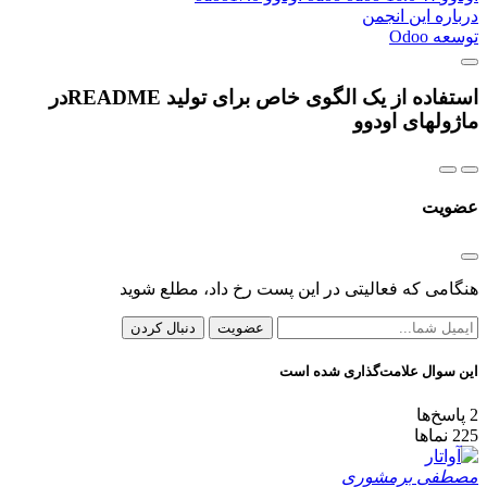
درباره این انجمن
توسعه Odoo
استفاده از یک الگوی خاص برای تولید READMEدر
ماژولهای اودوو
عضویت
هنگامی که فعالیتی در این پست رخ داد، مطلع شوید
عضویت
دنبال کردن
این سوال علامت‌گذاری شده است
2
پاسخ‌ها
225
نماها
مصطفی برمشوری