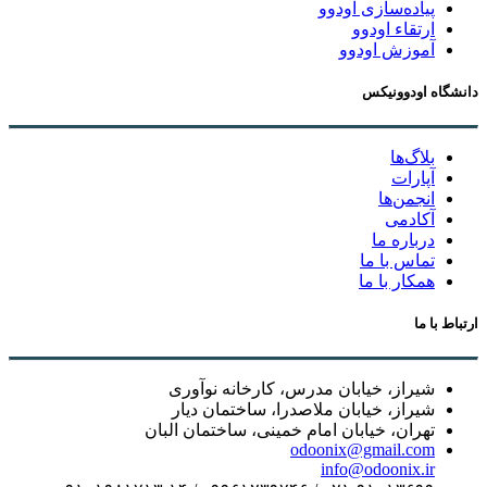
پیاده‌سازی اودوو
ارتقاء اودوو
آموزش اودوو
دانشگاه اودوونیکس
بلاگ‌ها
آپارات
انجمن‌ها
آکادمی
درباره ما
تماس با ما
همکار با ما
ارتباط با ما
شیراز، خیابان مدرس، کارخانه نوآوری
شیراز، خیابان ملاصدرا، ساختمان دیار
تهران، خیابان امام خمینی، ساختمان البان
odoonix@gmail.com
info@odoonix.ir