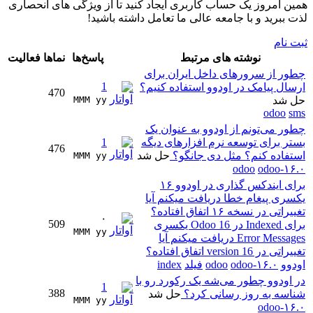
همین امروز یک حساب کاربری ایجاد کنید تا از ویژگی های انحصاری
لذت ببرید و با جامعه عالی ما تعامل داشته باشید!
ثبت نام
نوشته های مرتبط
پاسخ‌ها
نماها
فعالیت
چطور از سرورهای داخل ایران برای
1
ارسال پیامک در اودوو استفاده کنیم؟
470
حل شد
MMM yy 
odoo
sms
چطور می‌تونم از اودوو به عنوان یک
بستر برای توسعه نرم افزارهای دیگه
1
476
استفاده کنم؟ مثل دی جانگو؟
حل شد
MMM yy 
odoo
odoo-۱۶.۰
برای ایندکس گذاری در اودوو ۱۶
یکسری پیغام خطا دریافت میکنم آیا
تغییراتی در نسخه ۱۶ اتفاق افتاده؟
۰
509
برای Indexed در Odoo 16 یکسری
MMM yy 
Error Messages دریافت میکنم آیا
تغییراتی در version 16 اتفاق افتاده؟
اودوو
odoo-۱۶.۰
odoo
فیلد
index
در اودوو چطور می‌شه یک رکورد رو با
1
388
شناسه به روز رسانی کرد؟
حل شد
MMM yy 
odoo-۱۶.۰