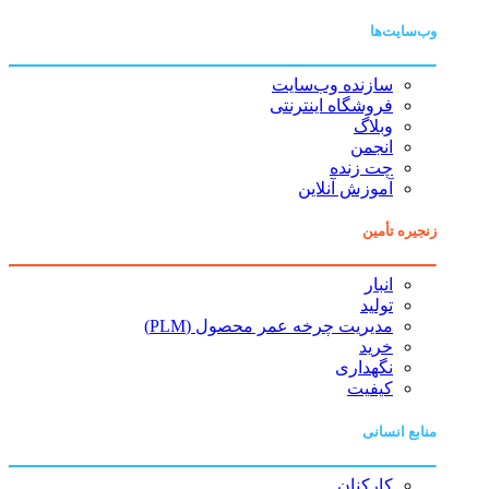
وب‌سایت‌ها
سازنده وب‌سایت
فروشگاه اینترنتی
وبلاگ
انجمن
چت زنده
آموزش آنلاین
زنجیره تأمین
انبار
تولید
مدیریت چرخه عمر محصول (PLM)
خرید
نگهداری
کیفیت
منابع انسانی
کارکنان