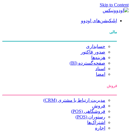
Skip to Content
اپلیکیشن‌های اودوو
مالی
حسابداری
صدور فاکتور
هزینه‌ها
صفحه‌گسترده (BI)
اسناد
امضا
فروش
مدیریت ارتباط با مشتری (CRM)
فروش
فروشگاهی (POS)
رستوران (POS)
اشتراک‌ها
اجاره