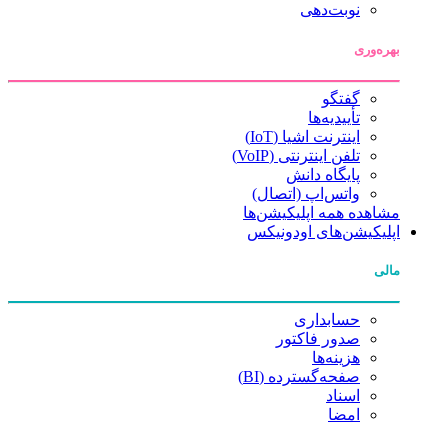
نوبت‌دهی
بهره‌وری
گفتگو
تأییدیه‌ها
اینترنت اشیا (IoT)
تلفن اینترنتی (VoIP)
پایگاه دانش
واتس‌اپ (اتصال)
مشاهده همه اپلیکیشن‌ها
اپلیکیشن‌های اودونیکس
مالی
حسابداری
صدور فاکتور
هزینه‌ها
صفحه‌گسترده (BI)
اسناد
امضا