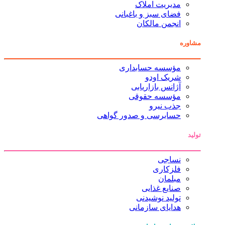
مدیریت املاک
فضای سبز و باغبانی
انجمن مالکان
مشاوره
مؤسسه حسابداری
شریک اودو
آژانس بازاریابی
مؤسسه حقوقی
جذب نیرو
حسابرسی و صدور گواهی
تولید
نساجی
فلزکاری
مبلمان
صنایع غذایی
تولید نوشیدنی
هدایای سازمانی