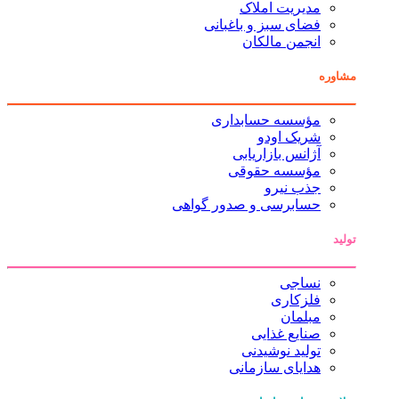
مدیریت املاک
فضای سبز و باغبانی
انجمن مالکان
مشاوره
مؤسسه حسابداری
شریک اودو
آژانس بازاریابی
مؤسسه حقوقی
جذب نیرو
حسابرسی و صدور گواهی
تولید
نساجی
فلزکاری
مبلمان
صنایع غذایی
تولید نوشیدنی
هدایای سازمانی