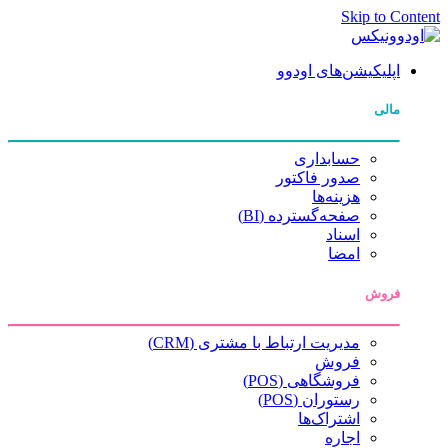
Skip to Content
اپلیکیشن‌های اودوو
مالی
حسابداری
صدور فاکتور
هزینه‌ها
صفحه‌گسترده (BI)
اسناد
امضا
فروش
مدیریت ارتباط با مشتری (CRM)
فروش
فروشگاهی (POS)
رستوران (POS)
اشتراک‌ها
اجاره