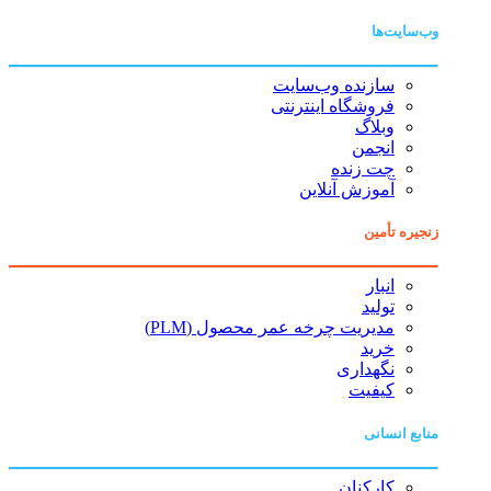
وب‌سایت‌ها
سازنده وب‌سایت
فروشگاه اینترنتی
وبلاگ
انجمن
چت زنده
آموزش آنلاین
زنجیره تأمین
انبار
تولید
مدیریت چرخه عمر محصول (PLM)
خرید
نگهداری
کیفیت
منابع انسانی
کارکنان