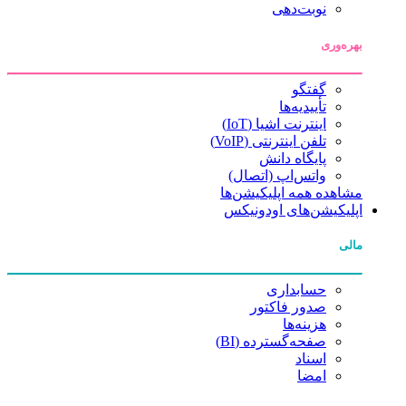
نوبت‌دهی
بهره‌وری
گفتگو
تأییدیه‌ها
اینترنت اشیا (IoT)
تلفن اینترنتی (VoIP)
پایگاه دانش
واتس‌اپ (اتصال)
مشاهده همه اپلیکیشن‌ها
اپلیکیشن‌های اودونیکس
مالی
حسابداری
صدور فاکتور
هزینه‌ها
صفحه‌گسترده (BI)
اسناد
امضا