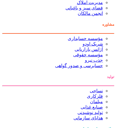
مدیریت املاک
فضای سبز و باغبانی
انجمن مالکان
مشاوره
مؤسسه حسابداری
شریک اودو
آژانس بازاریابی
مؤسسه حقوقی
جذب نیرو
حسابرسی و صدور گواهی
تولید
نساجی
فلزکاری
مبلمان
صنایع غذایی
تولید نوشیدنی
هدایای سازمانی