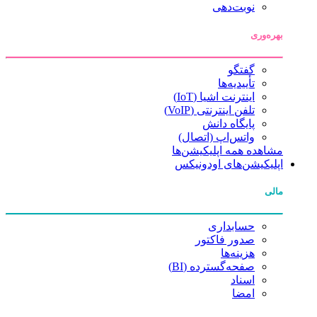
نوبت‌دهی
بهره‌وری
گفتگو
تأییدیه‌ها
اینترنت اشیا (IoT)
تلفن اینترنتی (VoIP)
پایگاه دانش
واتس‌اپ (اتصال)
مشاهده همه اپلیکیشن‌ها
اپلیکیشن‌های اودونیکس
مالی
حسابداری
صدور فاکتور
هزینه‌ها
صفحه‌گسترده (BI)
اسناد
امضا