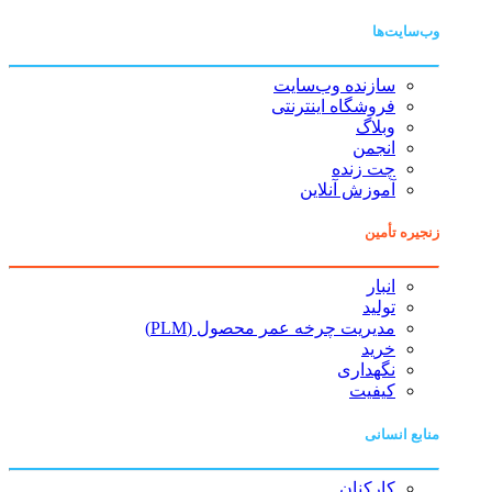
وب‌سایت‌ها
سازنده وب‌سایت
فروشگاه اینترنتی
وبلاگ
انجمن
چت زنده
آموزش آنلاین
زنجیره تأمین
انبار
تولید
مدیریت چرخه عمر محصول (PLM)
خرید
نگهداری
کیفیت
منابع انسانی
کارکنان