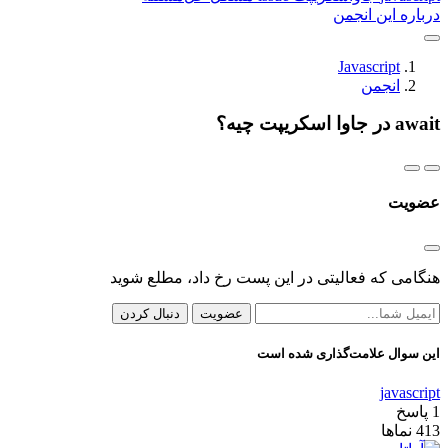
درباره این انجمن
Javascript
انجمن
await در جاوا اسکریپت چیه؟
عضویت
هنگامی که فعالیتی در این پست رخ داد، مطلع شوید
عضویت
دنبال کردن
این سوال علامت‌گذاری شده است
javascript
1
پاسخ
413
نماها