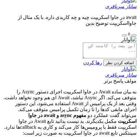
ساناز میرباقری
await در جاوا اسکریپت چیه و چه کاربدی داره. با یک مثال از
جاوااسکریپت توضیح بدین
6
رها کردن
اضافه کردن نظر
ساناز میرباقری
مولف
پاسخ برتر
به بیان ساده Await در جاوا اسکریپت اجرای دستور Async را
متوقف می‌کند. اگر Async نباشد، Await ای هم وجود نخواهد داشت.
وقتی بعد از یک پرامیس از Await استفاده می‌شود، این دستور
اجرای مابقی کدها را تا زمان تکمیل پرامیس متوقف می‌کند.
می‌تواند گفت عملکرد دو
مفهوم async و await در جاوا
اسکریپت
مکمل یکدیگرند. بد نیست بدانید تابع Await در جاوا
اسکریپت فقط با پرومیس‌ها کار می‌کند و کاری به callbackها ندارد.
سینتکس تابع await در جاوا اسکریپت به صورت زیر است: