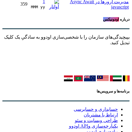
1
مدیریت ارورها در Async Await
359
javascript
MMM yy 
درباره
اودونیکس
بپیچیدگی‌های سازمان را با شخصی‌سازی اودوو به سادگیِ یک کلیک
تبدیل کنید.
برنامه‌ها و سرویس‌ها
حسابداری و حسابرسی
ارتباط با مشتریان
طراحی وبسایت و سئو
یکپارچه‌سازی وAPI اودوو
پیاده‌سازی اودوو