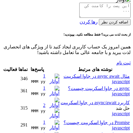
رها کردن
اضافه کردن نظر
از بحث لذت می برید؟ فقط مطالعه نکنید، بپیوندید!
همین امروز یک حساب کاربری ایجاد کنید تا از ویژگی های انحصاری
لذت ببرید و با جامعه عالی ما تعامل داشته باشید!
ثبت نام
نوشته های مرتبط
پاسخ‌ها
نماها
فعالیت
1
مثال async await در جاوا اسکریپت
346
javascript
MMM yy 
1
async در جاوا اسکریپت چیست؟
361
javascript
MMM yy 
کاربرد async/await در جاوا اسکریپت
2
315
حل شد
MMM yy 
javascript
1
Promise در جاوا اسکریپت چیست؟
291
javascript
MMM yy 