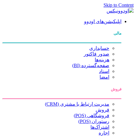
Skip to Content
اپلیکیشن‌های اودوو
مالی
حسابداری
صدور فاکتور
هزینه‌ها
صفحه‌گسترده (BI)
اسناد
امضا
فروش
مدیریت ارتباط با مشتری (CRM)
فروش
فروشگاهی (POS)
رستوران (POS)
اشتراک‌ها
اجاره