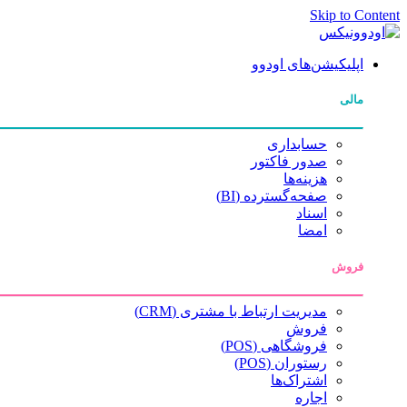
Skip to Content
اپلیکیشن‌های اودوو
مالی
حسابداری
صدور فاکتور
هزینه‌ها
صفحه‌گسترده (BI)
اسناد
امضا
فروش
مدیریت ارتباط با مشتری (CRM)
فروش
فروشگاهی (POS)
رستوران (POS)
اشتراک‌ها
اجاره