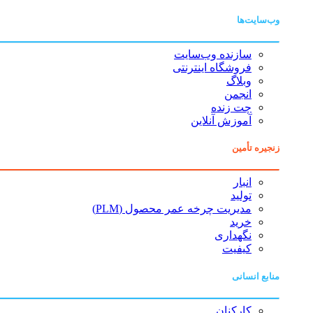
وب‌سایت‌ها
سازنده وب‌سایت
فروشگاه اینترنتی
وبلاگ
انجمن
چت زنده
آموزش آنلاین
زنجیره تأمین
انبار
تولید
مدیریت چرخه عمر محصول (PLM)
خرید
نگهداری
کیفیت
منابع انسانی
کارکنان