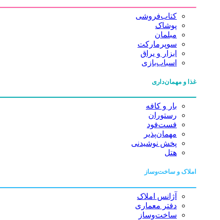
کتاب‌فروشی
پوشاک
مبلمان
سوپرمارکت
ابزار و یراق
اسباب‌بازی
غذا و مهمان‌داری
بار و کافه
رستوران
فست‌فود
مهمان‌پذیر
پخش نوشیدنی
هتل
املاک و ساخت‌وساز
آژانس املاک
دفتر معماری
ساخت‌وساز