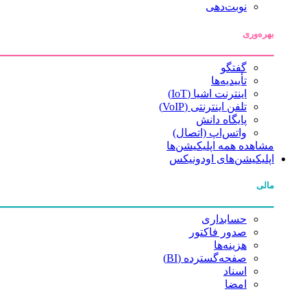
نوبت‌دهی
بهره‌وری
گفتگو
تأییدیه‌ها
اینترنت اشیا (IoT)
تلفن اینترنتی (VoIP)
پایگاه دانش
واتس‌اپ (اتصال)
مشاهده همه اپلیکیشن‌ها
اپلیکیشن‌های اودونیکس
مالی
حسابداری
صدور فاکتور
هزینه‌ها
صفحه‌گسترده (BI)
اسناد
امضا